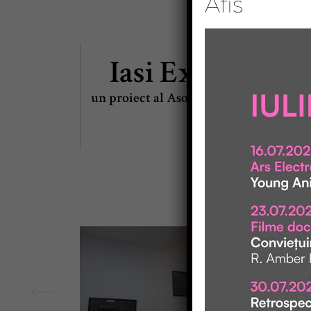
Afis
Iasi Excel Bus
un proiect al Asociației „Un Concept 