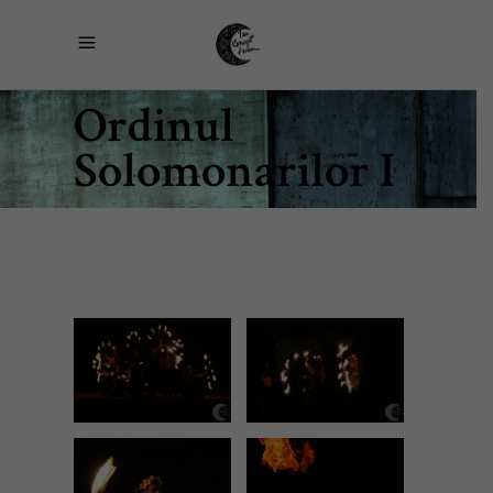
Ordinul
Solomonarilor I