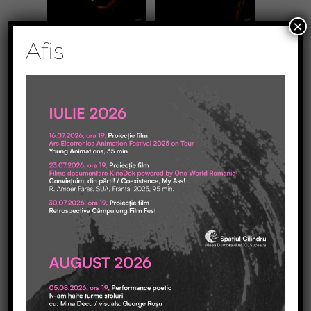
×
Afis