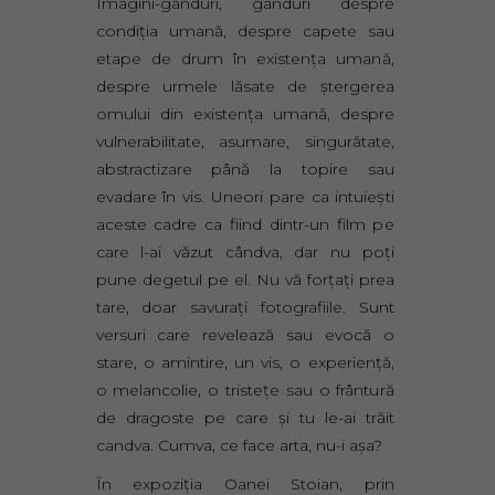
Imagini-gânduri, gânduri despre
condiția umană, despre capete sau
etape de drum în existența umană,
despre urmele lăsate de ștergerea
omului din existența umană, despre
vulnerabilitate, asumare, singurătate,
abstractizare până la topire sau
evadare în vis. Uneori pare ca intuiești
aceste cadre ca fiind dintr-un film pe
care l-ai văzut cândva, dar nu poți
pune degetul pe el. Nu vă forțați prea
tare, doar savurați fotografiile. Sunt
versuri care revelează sau evocă o
stare, o amintire, un vis, o experiență,
o melancolie, o tristețe sau o frântură
de dragoste pe care și tu le-ai trăit
candva. Cumva, ce face arta, nu-i așa?
În expoziția Oanei Stoian, prin