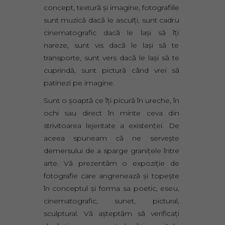
concept, textură și imagine, fotografiile
sunt muzică dacă le asculți, sunt cadru
cinematografic dacă le lași să îți
nareze, sunt vis dacă le lași să te
transporte, sunt vers dacă le lași să te
cuprindă, sunt pictură când vrei să
patinezi pe imagine.
Sunt o șoaptă ce îți picură în ureche, în
ochi sau direct în minte ceva din
strivitoarea lejeritate a existenței. De
aceea spuneam că ne servește
demersului de a sparge granițele între
arte. Vă prezentăm o expoziție de
fotografie care angrenează și topește
în conceptul și forma sa poetic, eseu,
cinematografic, sunet, pictural,
sculptural. Vă așteptăm să verificați