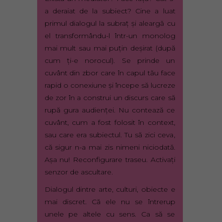
a deraiat de la subiect? Cine a luat
primul dialogul la subraţ şi aleargă cu
el transformându-l într-un monolog
mai mult sau mai puţin deşirat (după
cum ţi-e norocul). Se prinde un
cuvânt din zbor care în capul tău face
rapid o conexiune şi începe să lucreze
de zor în a construi un discurs care să
rupă gura audienţei. Nu contează ce
cuvânt, cum a fost folosit în context,
sau care era subiectul. Tu să zici ceva,
că sigur n-a mai zis nimeni niciodată.
Aşa nu! Reconfigurare traseu. Activaţi
senzor de ascultare.
Dialogul dintre arte, culturi, obiecte e
mai discret. Că ele nu se întrerup
unele pe altele cu sens. Ca să se