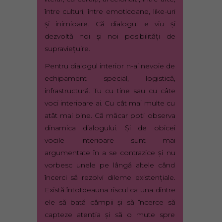
între culturi, între emoticoane, like-uri
şi inimioare. Că dialogul e viu şi
dezvoltă noi şi noi posibilităţi de
supravieţuire.
Pentru dialogul interior n-ai nevoie de
echipament special, logistică,
infrastructură. Tu cu tine sau cu câte
voci interioare ai. Cu cât mai multe cu
atât mai bine. Că măcar poţi observa
dinamica dialogului. Şi de obicei
vocile interioare sunt mai
argumentate în a se contrazice şi nu
vorbesc unele pe lângă altele când
încerci să rezolvi dileme existenţiale.
Există întotdeauna riscul ca una dintre
ele să bată câmpii şi să încerce să
capteze atenţia şi să o mute spre