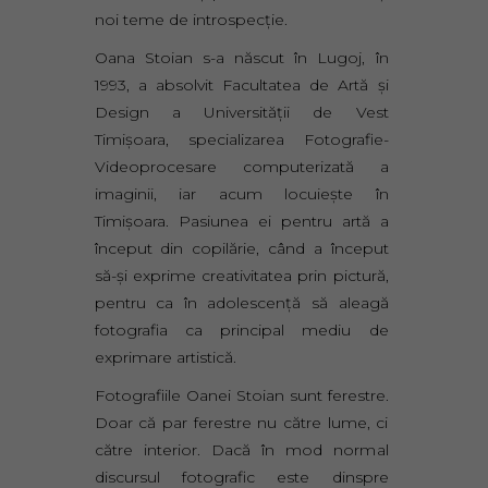
noi teme de introspecţie.
Oana Stoian s-a născut în Lugoj, în
1993, a absolvit Facultatea de Artă și
Design a Universității de Vest
Timișoara, specializarea Fotografie-
Videoprocesare computerizată a
imaginii, iar acum locuieşte în
Timişoara. Pasiunea ei pentru artă a
început din copilărie, când a început
să-şi exprime creativitatea prin pictură,
pentru ca în adolescenţă să aleagă
fotografia ca principal mediu de
exprimare artistică.
Fotografiile Oanei Stoian sunt ferestre.
Doar că par ferestre nu către lume, ci
către interior. Dacă în mod normal
discursul fotografic este dinspre