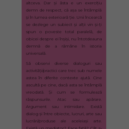
altceva. Dar şi ăsta e un exerciţiu
demn de respect, că aşa se întâmplă
şi în lumea exterioară ţie. Unii încearcă
se dezlege un subiect şi alţii vin şi-ţi
spun o poveste total paralelă, de
obicei despre ei înşişi, nu întotdeauna
demnă de a rămâne în istoria
universală.
Să observi diverse dialoguri sau
activităţi/practici care trec sub numele
astea în diferite contexte ajută. Cine
ascultă pe cine, dacă asta se întâmplă
vreodată. Şi cum se formulează
răspunsurile. Atac sau apărare.
Argument sau intimidare. Există
dialog şi între obiecte, lucruri, arte sau
lucrări/produse ale aceleiaşi arte.
Există un mediator? Face faţă? Cât s-