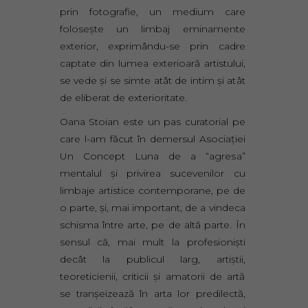
prin fotografie, un medium care
folosește un limbaj eminamente
exterior, exprimându-se prin cadre
captate din lumea exterioară artistului,
se vede și se simte atât de intim și atât
de eliberat de exterioritate.
Oana Stoian este un pas curatorial pe
care l-am făcut în demersul Asociației
Un Concept Luna de a “agresa”
mentalul și privirea sucevenilor cu
limbaje artistice contemporane, pe de
o parte, și, mai important, de a vindeca
schisma între arte, pe de altă parte. În
sensul că, mai mult la profesioniști
decât la publicul larg, artiștii,
teoreticienii, criticii și amatorii de artă
se tranșeizează în arta lor predilectă,