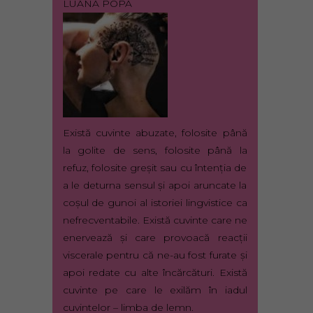
LUANA POPA
Există cuvinte abuzate, folosite până
la golite de sens, folosite până la
refuz, folosite greşit sau cu întenţia de
a le deturna sensul şi apoi aruncate la
coşul de gunoi al istoriei lingvistice ca
nefrecventabile. Există cuvinte care ne
enervează şi care provoacă reacţii
viscerale pentru că ne-au fost furate şi
apoi redate cu alte încărcături. Există
cuvinte pe care le exilăm în iadul
cuvintelor – limba de lemn.