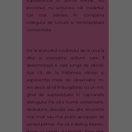
suprasolicitat în ultima vreme. Nu
procesul, nu acţiunea, cât cuvântul.
Cel mai adesea în compania
colegului de tortură şi reinterpretare
comunitate.
De la aruncatul cuvântului de la unul la
altul şi exersarea acţiunii care îl
desemnează e cale lungă de obicei.
Aşa că de la înălţimea vârstei şi
experienţei mele de observator m-
am decis să vă îmbogăţesc cu un mic
ghid de supravieţuire în capcanele
dialogului. Fie că e numit conversaţie,
dezbatere, discuţie sau alte sinonime
mai mult sau mai puţin apropiate de
sensul primar. Fie că e dialog interior,
literar, cu ceilalţi, al celorlalţi, între arte,