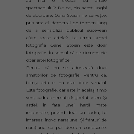
au nici o treabă cu artele
spectacolului? De ce, din acest unghi
de abordare, Oana Stoian ne servește,
prin arta ei, demersul pe termen lung
de a sensibiliza publicul sucevean
către toate artele? La urma urmei
fotografia Oanei Stoian este doar
fotografie. În sensul că se circumscrie
doar artei fotografice.
Pentru că nu se adresează doar
amatorilor de fotografie. Pentru că,
totuși, arta ei nu este doar vizualul.
Este fotografie, dar este în același timp
vers, cadru cinematic înghețat, eseu. Și
astfel, în fața unei hârtii mate
imprimate, privind doar un cadru, te
imersezi într-o narațiune. Și frânturi de
narațiune ce par deseori cunoscute.