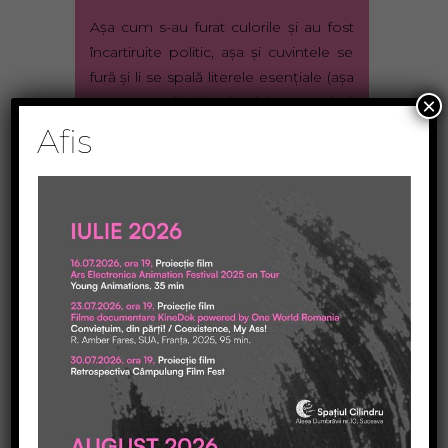
Aşa cum s-au furat culorile şi au fost
încartiruite politic, aşa şi cuvintele se
fură şi li se spală literele esenţiale (aşa
cum se spală şi creierele), ca apoi să
×
fie returnate în limbaj goale, şi
Afis
stridente, şi enervante, şi
respingătoare. Şi măcelul continuă cu
fiecare sinonim, până nu vom mai
vrea să folosim cuvinte. Până când se
va lăsa tăcerea şi vom schimba doar
priviri inteligente şi pline de înţeles.
Nu se va întâmpla. Nu pentru că n-
am fi noi capabili de tăceri pline de
înţeles, ci pentru că şi cuvintele astea
chinuite au nevoie de răzbunare şi
răzbunarea lor e pur şi simplu
asurzitoare. Şi pentru că aşa cum noi