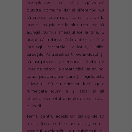
completeze, ca să-şi găsească
puncte comune dar şi diferenţe. Ca
să creeze ceva nou, cu un pic de la
una şi un pic de la alta, totul ca să
ajungă cumva mesajul lor la tine. E
drept că trebuie să fii antrenat să le
înţelegi cuvintele, culorile, liniile,
direcţiile. Antrenat să ţii ochii deschişi,
să laşi privirea şi neuronul să zburde
liber pe câmpiile creativităţii, să arunci
cutia proberbială care-ţi îngrădeşte
orizontul. Să nu primeşti lecţii gata
rumegate (cum e şi asta) şi să
chestionezi totul dincolo de senzorul
plăcerii.
Temă pentru acasă: un dialog de 10
replici între o linie de dialog şi un
semnul exclamării cu subiectul cu