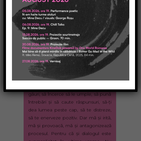
am învăţat să le folosim în scopuri
mici meschine, au învăţat şi ele să ne
folosească pe noi pentru a ne arăta
goliciunea, şi vanitatea, şi egoismul, şi
banalitatea.
Nu-mi place foarte tare cuvântul
dialog
, dar îmi place foarte tare ce
înseamnă el, şi mai ales ce poate
realiza el, atunci când este lăsat să
facă ceea ce a fost desemnat să facă.
Să descopere, să creeze, să găsească
găuri, să încerce să le umple, să pună
întrebări şi să caute răspunsuri, să-ţi
dea lumea peste cap, să te distreze,
să te enerveze pozitiv. Dar mă şi irită,
mă şi provoacă, mă şi antagonizează
procesul. Pentru că şi dialogul este