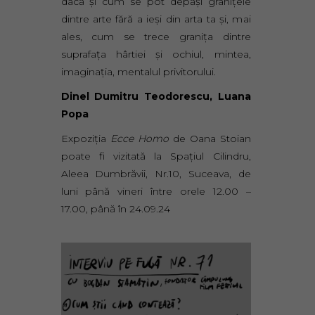
dacă și cum se pot depăși granițele
dintre arte fără a ieși din arta ta și, mai
ales, cum se trece granița dintre
suprafața hârtiei și ochiul, mintea,
imaginația, mentalul privitorului.
Dinel Dumitru Teodorescu, Luana
Popa
Expoziția
Ecce Homo
de Oana Stoian
poate fi vizitată la Spațiul Cilindru,
Aleea Dumbrăvii, Nr.10, Suceava, de
luni până vineri între orele 12.00 –
17.00, până în 24.09.24