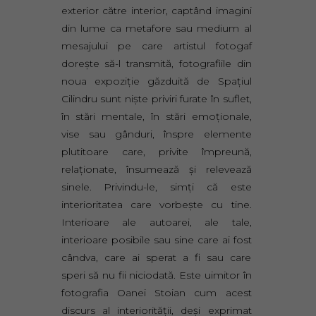
exterior către interior, captând imagini
din lume ca metafore sau medium al
mesajului pe care artistul fotogaf
dorește să-l transmită, fotografiile din
noua expoziție găzduită de Spațiul
Cilindru sunt niște priviri furate în suflet,
în stări mentale, în stări emoționale,
vise sau gânduri, înspre elemente
plutitoare care, privite împreună,
relaționate, însumează și relevează
sinele. Privindu-le, simți că este
interioritatea care vorbește cu tine.
Interioare ale autoarei, ale tale,
interioare posibile sau sine care ai fost
cândva, care ai sperat a fi sau care
speri să nu fii niciodată. Este uimitor în
fotografia Oanei Stoian cum acest
discurs al interiorității, deși exprimat