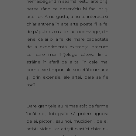
nemaibăgând în seamă restul artelor și
nerealizând ce deserviciu își fac lor și
artei lor. A nu gusta, a nu te interesa și
chiar antrena în alte arte poate fi la fel
de păgubos cu a te autoconvinge, din
lene, că ai o la fel de mare capacitate
de a experimenta existența precum
cel care mai înțelege câteva limbi
străine în afară de a ta. În cele mai
complexe timpuri ale societății umane
și, prin extensie, ale artei, oare să fie
așa?
Oare granițele au rămas atât de ferme
încât noi, fotografii, să putem ignora
pe ei, pictorii, sau noi, muzicienii, pe ei,
artiștii video, iar artiștii plastici chiar nu