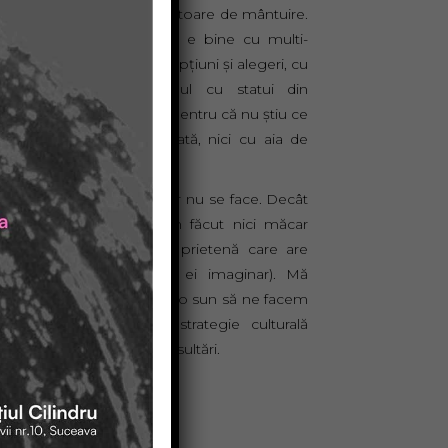
 în alţii ca pe pietre aducătoare de mântuire.
întreb pentru că mie îmi e bine cu multi-
a, şi nu cu uni-nimic. Cu opţiuni şi alegeri, cu
e şi dincolo de gardul cu statui din
s/piatră/bronz. Te întreb pentru că nu ştiu ce
fac nici cu coada de lopată, nici cu aia de
g.
 în fine, am eu o idee, dar nu se face. Decât
dictatură, şi eu nu mi-am făcut nici măcar
tid imaginar (deşi am o prietenă care are
a nume pentru partidul ei imaginar). Mă
esc aici, că mă grăbesc s-o sun să ne facem
oaliţie imaginară şi o strategie culturală
ginară. Te chemăm la consultări.