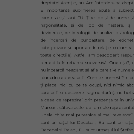
dreptate! Atenţie, nu: Am întotdeauna drept
E importantă sublinierea acută a subiect
care este şi sunt EU. Ţine loc şi de nume ş
naţionalitate, şi de loc de naştere, şi
deziderate, de ideologii, de analize psiholog
de încercări de cunoaştere, de eticheta
categorizare şi raportare în relaţie cu lumea
toate direcţiile). Astfel, am descoperit răspu
perfect la întrebarea subversivă: Cine eşti?, 
nu încearcă neapărat să afle care ţi-e numele
atunci întrebarea ar fi: Cum te numeşti?, nici
ţi place, nici cu ce te ocupi, nici nimic alt
care ar fi o descriere fragmentară şi nu holis
a ceea ce reprezinţi prin prezenţa ta în univ
Mai sunt câteva astfel de formule reprezentat
Unele chiar mai puternice şi mai revelatorii
sunt urmaşul lui Decebal!, Eu sunt urmaşul
Decebal şi Traian!, Eu sunt urmaşul lui Ştefan