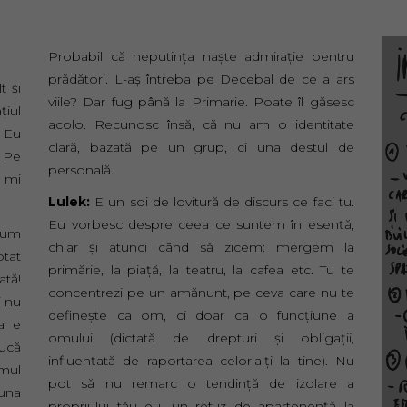
Probabil că neputinţa naşte admiraţie pentru
prădători. L-aş întreba pe Decebal de ce a ars
t şi
viile? Dar fug până la Primarie. Poate îl găsesc
ţiul
acolo. Recunosc însă, că nu am o identitate
. Eu
clară, bazată pe un grup, ci una destul de
! Pe
personală.
ă mi
Lulek:
E un soi de lovitură de discurs ce faci tu.
Eu vorbesc despre ceea ce suntem în esenţă,
Cum
chiar şi atunci când să zicem: mergem la
ptat
primărie, la piaţă, la teatru, la cafea etc. Tu te
ată!
concentrezi pe un amănunt, pe ceva care nu te
i nu
defineşte ca om, ci doar ca o funcţiune a
a e
omului (dictată de drepturi şi obligaţii,
pucă
influenţată de raportarea celorlalţi la tine). Nu
imul
pot să nu remarc o tendinţă de izolare a
auna
propriului tău eu, un refuz de apartenenţă la