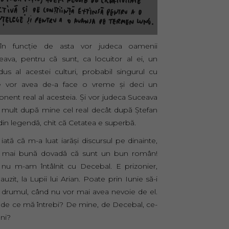
 în funcţie de asta vor judeca oamenii
eava, pentru că sunt, ca locuitor al ei, un
dus al acestei culturi, probabil singurul cu
e vor avea de-a face o vreme şi deci un
nent real al acesteia. Şi vor judeca Suceava
 mult după mine cel real decât după Ştefan
din legendă, chit că Cetatea e superbă.
iată că m-a luat iarăşi discursul pe dinainte,
 mai bună dovadă că sunt un bun român!
 nu m-am întâlnit cu Decebal. E prizonier,
uzit, la Lupii lui Arian. Poate prin Iunie să-i
 drumul, când nu vor mai avea nevoie de el.
 de ce mă întrebi? De mine, de Decebal, ce-
eni?