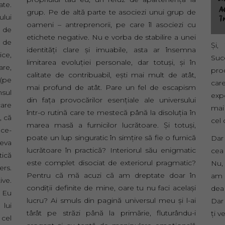
ate.
grup. Pe de altă parte te asociezi unui grup de
ului
oameni – antreprenorii, pe care îl asociezi cu
i de
etichete negative. Nu e vorba de stabilire a unei
 de
Şi,
identităţi clare şi imuabile, asta ar însemna
ice,
Suc
limitarea evoluţiei personale, dar totuşi, şi în
re,
pro
calitate de contribuabil, eşti mai mult de atât,
 (pe
car
mai profund de atât. Pare un fel de escapism
nsul
expo
din faţa provocărilor esenţiale ale universului
care
mai
într-o rutină care te mestecă până la disoluţia în
, că
cel 
marea masă a furnicilor lucrătoare. Şi totuşi,
 ce-
poate un lup singuratic în simţire să fie o furnică
Dar 
ceva
lucrătoare în practică? Interiorul său enigmatic
cea
tică
este complet disociat de exteriorul pragmatic?
Nu,
ers.
Pentru că mă acuzi că am dreptate doar în
am a
ive.
condiţii definite de mine, oare tu nu faci acelaşi
dea
: Eu
lucru? Ai smuls din pagină universul meu şi l-ai
Dar
 lui
târât pe străzi până la primărie, fluturându-i
ţi v
 cel