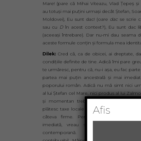
Mare! (pare că Mihai Viteazu, Vlad Ţepeş şi a
au totuşi mai puţini urmaşi decât Ştefan, Soa
Moldovei), Eu sunt dac! (oare
dac
se scrie 
sau cu
D
în acest context?), Eu sunt dac li
(aceeaşi întrebare). Dar nu-mi dau seama 
aceste formule conţin şi formula mea identita
Dilek:
Cred că, ca de obicei, ai dreptate, da
condiţiile definite de tine. Adică îmi pare gre
te urmăresc, pentru că, nu-i aşa, eu fac parte
partea mai puţin ancestrală şi mai imedia
poporului român. Adică nu mă simt nici u
al lui Ştefan cel Mare, nici produs al lui Zalm
şi momentan trebuie să fug la Primărie,
Afis
plătesc taxe locale pentru mine, mama me
câteva firme. Pentru unii România e 
imediată, vreau să spun, şi mai puter
contemporană. Cine sunt eu? Ast
contribuabil. Mâine vedem. Activând în pri