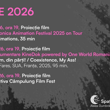
băţul din steag. În cea mai prosperă economic
unii
tesc
epocă a României noi am evoluat de la coada
Te 
ahar
de lopată la coada de steag. Atât. Că trebuie să
aste
p să
avem cu ce da în duşman. Ne ascundem după
ce 
m e,
Ştefan cel Mare, Decebal, Eminescu şi alte
ghip
oate
icoane ale unor figuri care ne mai spală din
să 
şi a
ruşinea micimii noastre. Dar pentru oricine va
stea
 şi,
verifica la Cadastru, Ştefan cel Mare nu mai are
tic.
Sau,
proprietăţi pe numele său în Suceava. Eu am.
aţi,
în 
Tocmai am plătit impozit pentru asta. Pentru cei
par
care vor avea de-a face cu mine, eu sunt o
dej
imagine a Sucevei, fie că voi scuipa pe jos, voi
opr
înjura, voi ţine o prelegere prea inteligentă sau
o c
mă voi băga în faţă la coadă la bilete la Operă.
ima