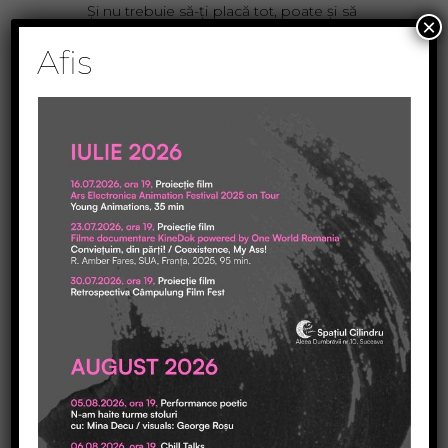
Şi nu trebuie să-ţi placă tot, poate şi să
×
nu-ţi placă nimic. Poţi să nu fii de
Afis
acord cu spectacolul x sau z în
integralitatea sa, sau cu estetica, sau cu
mesajul, sau cu actorul ăla care nu ţi-a
făcut nimic, despre care recunoşti că e
foarte bun, dar pe tine te scoate din
sărite. Ce, de membrii familiei tale îţi
place de toţi la fel? Toate acţiunile,
activităţile pe care le faci, gândurile
care-ţi trec prin cap, sunt toate
perfecte şi perle de înţelepciune şi
măiestrie? Dar toate, puse la cap la
cap, îţi creează un contur, îţi definesc
un parcurs, în cele mai fericite cazuri te
învaţă nişte lucruri. E viaţa. Aşa şi un
festival. Unii pot să cârcotească, alţii
pot să se entuziasmeze, unii să-i