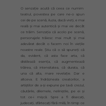
O senzaţie acută că ceea ce numim
teatrul, povestea pe care ne-o spun
cei de pe scenă, iluzia, dacă vreţi, e mai
reală şi mai autentică şi mai vie decât
ce trăim. Senzaţia că acolo pe scenă,
personajele trăiesc mai mult şi mai
adevărat decât o facem noi în vieţile
noastre reale. Ştiu că o să spuneţi că
da, evident, că asta face arta, că
distilează esenţa, că augmentează
trăirea, că intensitatea, că durata, că
una că alta, mare revelaţie. Dar e
altceva. E îndrăzneala creatorilor, a
artiştilor de a-şi expune pe tavă crezul,
căutările, dilemele, neliniştile, pe ei şi
tot ce-i mişcă. Spre a fi disecaţi,
judecaţi, sfârtecaţi fără milă, în timp ce