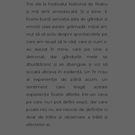
Trei zile la Festivalul Naţional de Teatru
şi mă simt amestecată. Şi e bine. E
foarte bună senzaţia asta de gânduri şi
emoţii claie peste grămadă. Iniţial am
vrut să vă scriu despre spectacolele pe
care am reuşit să le văd, care şi cum s-
au aşezat în mine, care pe cine a
detronat, dar gândurile mele se
zburătăcesc şi se zbenguie şi vor să
scoată altceva în evidenţă. Un fir roşu
al experienţei de până acum, un
sentiment care leagă aceste
experienţe foarte diferite într-un ceva
pe care nu-l pot defini exact, dar care
poate nici nu are nevoie de definiţie ci
doar de trăire şi observare a trăirii şi
efectelor ei.