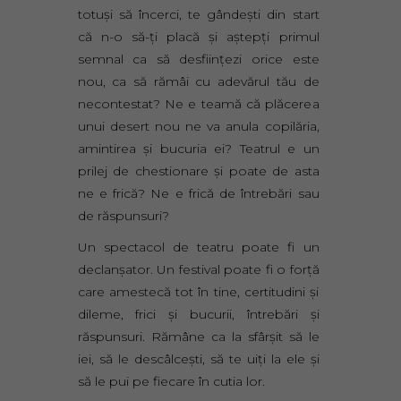
totuşi să încerci, te gândeşti din start
că n-o să-ţi placă şi aştepţi primul
semnal ca să desfiinţezi orice este
nou, ca să rămâi cu adevărul tău de
necontestat? Ne e teamă că plăcerea
unui desert nou ne va anula copilăria,
amintirea şi bucuria ei? Teatrul e un
prilej de chestionare şi poate de asta
ne e frică? Ne e frică de întrebări sau
de răspunsuri?
Un spectacol de teatru poate fi un
declanşator. Un festival poate fi o forţă
care amestecă tot în tine, certitudini şi
dileme, frici şi bucurii, întrebări şi
răspunsuri. Rămâne ca la sfârşit să le
iei, să le descâlceşti, să te uiţi la ele şi
să le pui pe fiecare în cutia lor.