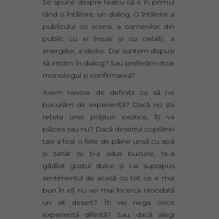
Se spune despre teatru că e în primul
rând o întâlnire, un dialog. O întâlnire a
publicului cu scena, a oamenilor din
public cu ei însuşi şi cu ceilalţi, a
energiilor, a ideilor. Dar suntem dispuşi
să intrăm în dialog? Sau preferăm doar
monologul şi confirmarea?
Avem nevoie de definiţii ca să ne
bucurăm de experienţă? Dacă nu ştii
reţeta unei prăjituri exotice, îţi va
plăcea sau nu? Dacă desertul copilăriei
tale a fost o felie de pâine unsă cu apă
şi zahăr (şi ţi-a adus bucurie, te-a
gâdilat gustul dulce şi i-ai suprapus
sentimentul de acasă cu tot ce e mai
bun în el) nu vei mai încerca niciodată
un alt desert? Îţi vei nega orice
experienţă diferită? Sau, dacă alegi