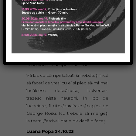
ignore cu desăvârşire existenţa, alţii să
vină pentru ca să nu fie ei ignoraţi, unii
pentru poze, alţii pentru teatru. Un
festival, oricare ar fi el, nu e o valoare
absolută, e o construcţie pe baza unei
viziuni, a unui context, a unor puncte
de interes într-un moment dat.
Subiectiv. Da. Nu cred în obiectivism
când vorbim despre oameni.
Vă las cu câmpii bătuţi şi nebătuţi încă
să faceţi ce vreţi cu ei şi plec să-mi mai
încâlcesc, descâlcesc, bulversez,
trezesc nişte neuroni. În loc de
încheiere, îl citez/parafrazez/plagiez pe
George Roşu: Nu trebuie să mergeţi
la teatru/festival, dar e ok dacă o faceţi.
Luana Popa 24.10.23