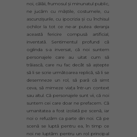
noi, călăii, frumosul şi minunatul public,
ne jucăm cu măştile, costumele, cu
ascunzişurile, cu ipocrizia şi cu închisul
ochilor la tot ce ne-ar putea deranja
această fericire compusă artificial,
inventată. Sentimentul profund că
oglinda s-a inversat, că noi suntem
personajele care au uitat cum să
trăiască, care nu fac decât să aştepte
să li se scrie următoarea replică, să li se
desemneze un rol, să pară că simt
ceva, să mimeze viaţa într-un context
sau altul. Că personajele sunt vii, că noi
suntem cei care doar ne prefacem. Că
umanitatea a fost izolată pe scenă, iar
noi o refuzăm ca parte din noi. Că pe
scenă se luptă pentru ea, în timp ce
noi ne luptăm pentru un rol principal