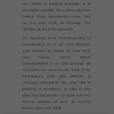
nici măcar în propria poveste, ci în
poveştile celorlalţi. Da, Luana, asta face
teatrul. Mare descoperire mare. Nici
nu ţi-a luat mult să înţelegi. Mai
rămâne să zici şi de speranţă.
Zic. Speranţa e vie, tocmai pentru că
scena/teatrul nu e un ceva abstract,
sunt oameni vii, foarte vii, care simt,
care trăiesc, care-şi expun
vulnerabilităţile şi se lasă devoraţi de
noi pentru un ceva în care cred. Şi da,
întotdeauna poţi găsi defecte, şi
minusuri, neîmpliniri ale unei idei în
practică, şi accidente, şi câte şi mai
câte. Tocmai pentru că sunt oameni,
tocmai pentru că sunt vii, tocmai
pentru că e ca în viaţă.