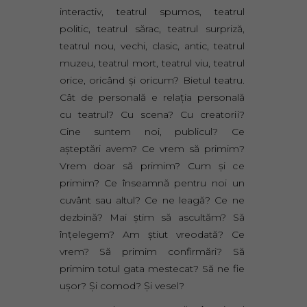
interactiv, teatrul spumos, teatrul
politic, teatrul sărac, teatrul surpriză,
teatrul nou, vechi, clasic, antic, teatrul
muzeu, teatrul mort, teatrul viu, teatrul
orice, oricând şi oricum? Bietul teatru.
Cât de personală e relaţia personală
cu teatrul? Cu scena? Cu creatorii?
Cine suntem noi, publicul? Ce
aşteptări avem? Ce vrem să primim?
Vrem doar să primim? Cum şi ce
primim? Ce înseamnă pentru noi un
cuvânt sau altul? Ce ne leagă? Ce ne
dezbină? Mai ştim să ascultăm? Să
înţelegem? Am ştiut vreodată? Ce
vrem? Să primim confirmări? Să
primim totul gata mestecat? Să ne fie
uşor? Şi comod? Şi vesel?