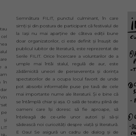
Semnătura FILIT, punctul culminant, în care
simți și din postura de participant că festivalul de
stau
la Iași nu mai aparține de câteva ediții bune
 cel
doar organizatorilor, ci este definit și însușit de
nea
publicul iubitor de literatură, este reprezentat de
lul
Serile FILIT. Orice încercare a voluntarilor de a
care
umple mai întâi stalul, regulă de aur, este
e a
zădărnicită uneori de perseverența și dorința
 cam
spectatorilor de a ocupa locul favorit de unde
ă în
pot absorbi informațiile puse pe tavă de cele
 dar
mai importante nume ale literaturii. Și e bine că
 Vin
se întâmplă chiar și așa. O sală de teatru plină de
rsat
oameni care își doresc să fie aproape, să
t pe
înțeleagă de ce-urile unor autori și să-și
i și
sădească noi curiozități despre viață și literatură.
LIT
E Oau! Se asigură un cadru de dialog și de
 18-