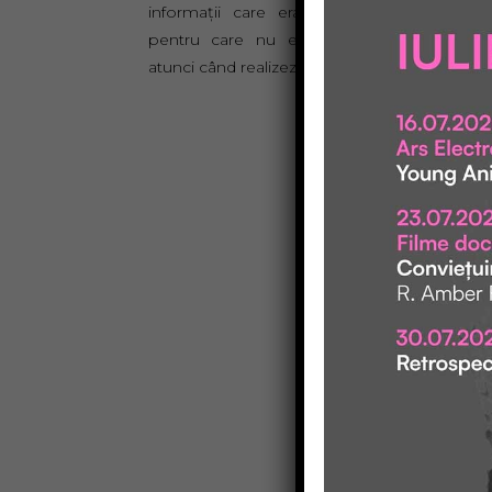
informații care era de asimilat. Sunt întâl
pentru care nu ești niciodată pregătit. 
atunci când realizezi asta totul capătă un sens