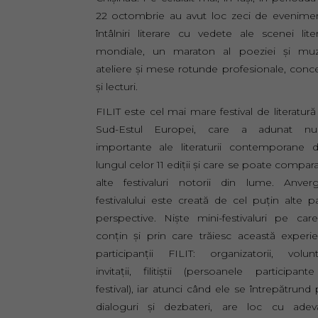
22 octombrie au avut loc zeci de evenime
întâlniri literare cu vedete ale scenei lite
mondiale, un maraton al poeziei și muzic
ateliere și mese rotunde profesionale, conc
și lecturi.
FILIT este cel mai mare festival de literatură
Sud-Estul Europei, care a adunat n
importante ale literaturii contemporane 
lungul celor 11 ediții și care se poate compar
alte festivaluri notorii din lume. Anver
festivalului este creată de cel puțin alte p
perspective. Niște mini-festivaluri pe car
conțin și prin care trăiesc această experi
participanții FILIT: organizatorii, volunta
invitații, filitiștii (persoanele participant
festival), iar atunci când ele se întrepătrund 
dialoguri și dezbateri, are loc cu adevă