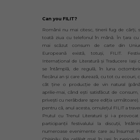
Can you FILIT?
Românii nu mai citesc, tinerii fug de cărți, 
toată ziua cu telefonul în mână. În țara cu
mai scăzut consum de carte din Uniu
Europeană există, totuși, FILIT. Festiva
Internațional de Literatură și Traducere Iași 
se întâmplă, de regulă, în luna octombri
fiecărui an și care durează, cu tot cu ecouri,
cât ține o producție de vin natural (pân
aprilie-mai, când ești satisfăcut de consum,
privești cu nerăbdare spre ediția următoare).
pentru că, anul acesta, omulețul FILIT a trave
Prutul cu Trenul Literaturii și i-a provoca
participanții festivalului la discuții, întâlnir
numeroase evenimente care au însumat FI
Chișinău. Pe celălalt mal, în Iași, în perioada