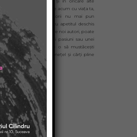
e reîntâlnești în festival și în oricare alte
exte, te întrebi ce vei face acum cu viața ta,
t mai lentă, unde scriitorii nu mai pun
ică pentru tine. Rămâi cu apetitul deschis
e lectură, deschiderea către noi autori, poate
ar cu dezvoltarea unei noi pasiuni sau unei
 ocupații, povești la care o să mustăcești
 la ediția viitoare, un carnețel și cărți pline
utografe.
na Naherniac