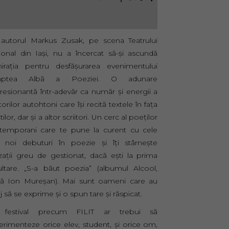
 autorul Markus Zusak, pe scena Teatrului
ional din Iași, nu a încercat să-și ascundă
irația pentru desfășurarea evenimentului
aptea Albă a Poeziei. O adunare
resionantă într-adevăr ca număr și energii a
itorilor autohtoni care își recită textele în fața
tiștilor, dar și a altor scriitori. Un cerc al poeților
temporani care te pune la curent cu cele
 noi debuturi în poezie și îți stârnește
zații greu de gestionat, dacă ești la prima
ultare. „S-a băut poezia” (albumul Alcool,
ă Ion Mureșan). Mai sunt oameni care au
j să se exprime și o spun tare și răspicat.
festival precum FILIT ar trebui să
erimenteze orice elev, student, și orice om,