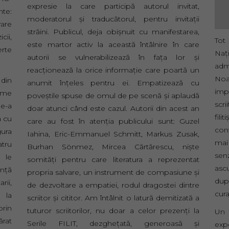
expresie la care participă autorul invitat,
nte:
moderatorul și traducătorul, pentru invitații
rare
străini. Publicul, deja obișnuit cu manifestarea,
ii,
Tot
este martor activ la această întâlnire în care
erte
Naț
autorii se vulnerabilizează în fața lor și
adm
reacționează la orice informație care poartă un
No
 din
anumit înțeles pentru ei. Empatizează cu
imp
ume
poveștile spuse de omul de pe scenă și aplaudă
scri
de-a
doar atunci când este cazul. Autorii din acest an
fili
a cu
care au fost în atenția publicului sunt: Guzel
con
gura
Iahina, Eric-Emmanuel Schmitt, Markus Zusak,
mai
atru
Burhan Sönmez, Mircea Cărtărescu, niște
sen
e le
somități pentru care literatura a reprezentat
asc
ență
propria salvare, un instrument de compasiune și
dup
rii,
de dezvoltare a empatiei, rodul dragostei dintre
cura
e la
scriitor și cititor. Am întâlnit o latură demitizată a
prin
tuturor scriitorilor, nu doar a celor prezenți la
Un 
rat
Serile FILIT, dezghețată, generoasă și
exp