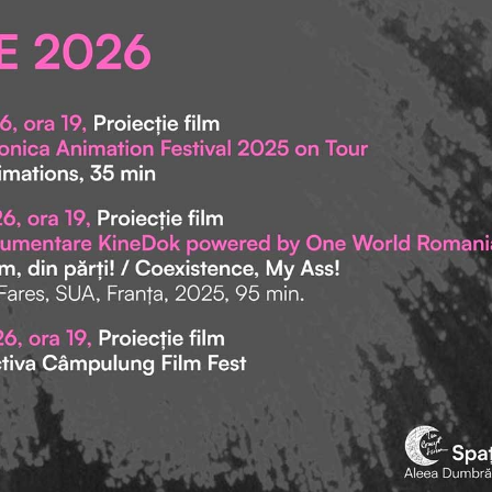
să t
niri
aprofundare prealabilă a operelor invitaților din
cont
Abia
program. Fie că sunt muzicieni, fotografi, actori
mul
.
sau scriitori. Adevărul e că nu este obligatoriu să
muz
citești cărțile tuturor autorilor prezenți, nu este
cătr
nimic greșit în asta, poți simți o conexiune cu
chi
un autor chiar dacă nu i-ai citit textele și, poate,
noi
în urma întâlnirilor și discursului său, vei înțelege
până
și mai în profunzime ce a vrut să spună autorul
cu a
dacă decizi să-i citești opera. Asta face FILIT.
Creează contexte de întâlnire între profesioniștii
Dia
din industria editorială, scriitori, traducători,
întâlniri esențiale pentru parcursul profesional al
fiecăruia. În același timp, mediază și întâlniri cu
cititori mai reticenți sau care au avut contactul
cu literatura contemporană puțin mai târziu.
FILIT se adresează unui public larg de persoane,
nefiind un festival elitist, încearcă să invite toți
iubitorii de literatură la un dialog.