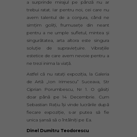
a surprinde mirajul pe pânză nu ar
trebui ratat. Iar pentru noi, cei care nu
avem talentul de a conjura, când ne
simţim goliţi, frumuseţe din neant
pentru a ne umple sufletul, mintea şi
singurătatea, arta altora este singura
soluţie de supravieţuire. Vibraţiile
estetice de care avem nevoie pentru a
ne trezi inima la viaţă.
Astfel că nu rataţi expoziţia, la Galeria
de Artă „Ion Irimescu” Suceava, Str
Ciprian Porumbescu, Nr 1. O găsiţi
doar până pe 14 Decembrie. Cum
Sebastian Raţiu îşi vinde lucrările după
fiecare expoziţie, s-ar putea să fie
unica şansă să o întâlniţi pe Ea.
Dinel Dumitru Teodorescu