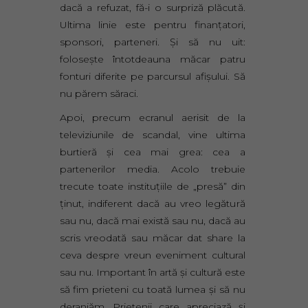
dacă a refuzat, fă-i o surpriză plăcută.
Ultima linie este pentru finanţatori,
sponsori, parteneri. Şi să nu uit:
foloseşte întotdeauna măcar patru
fonturi diferite pe parcursul afişului. Să
nu părem săraci.
Apoi, precum ecranul aerisit de la
televiziunile de scandal, vine ultima
burtieră şi cea mai grea: cea a
partenerilor media. Acolo trebuie
trecute toate instituţiile de „presă” din
ţinut, indiferent dacă au vreo legătură
sau nu, dacă mai există sau nu, dacă au
scris vreodată sau măcar dat share la
ceva despre vreun eveniment cultural
sau nu. Important în artă şi cultură este
să fim prieteni cu toată lumea şi să nu
deranjăm. Prietenii care apreciază şi