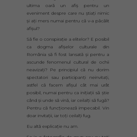
ultima oară un afiş pentru un
eveniment despre care nu ştiaţi nimic
şi aţi mers numai pentru că v-a păcălit
afişul?
Să fie o conspiraţie a elitelor? E posibil
ca dogma afişelor culturale din
România să fi fost lansată şi pentru a
ascunde fenomenul cultural de ochii
neavizaţi? Pe principiul că nu dorim
spectatori sau participanţi neinvitaţi,
astfel că facem afişul cât mai urât
posibil, numai pentru ca iniţiaţii să ştie
când şi unde să vină, iar ceilalţi să fugă?
Pentru că funcţionează impecabil. Vin
doar invitaţii, iar toţi ceilalţi fug.
Eu altă explicaţie nu am.
Se ia o fotografie de grup sau cu toţi