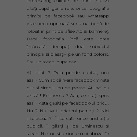
interesanţi), calitate de print (nu vă
uitaţi după gurile rele: orice fotografie
primită pe facebook sau whatsapp
este necomprimată şi numai bună de
folosit în print pe afişe A0 şi bannere).
Dacă fotografia încă este prea
încărcată, decupaţi doar subiectul
principal şi plasaţi-l pe un fond colorat.
Sau un steag, dupa caz.
Aţi bifat ? Deja prinde contur, nu-i
aşa ? Cum adică n-are facebook ? Asta
pur şi simplu nu se poate. Atunci nu
există ! Eminescu ? Aaa, ce n-aţi spus
aşa ? Asta găsiţi pe facebook-ul oricui.
Nu ? Nu aveţi prieteni patrioţi ? Nici
intelectuali? Încercaţi orice instituţie
publică. Îl găsiţi şi pe Eminescu şi
steag. Nici nu ştiu cine e mai abuzat în