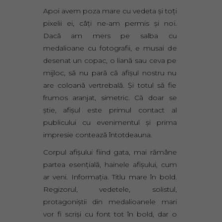
Apoi avem poza mare cu vedeta şi toţi
pixelii ei, câţi ne-am permis şi noi.
Dacă am mers pe salba cu
medalioane cu fotografii, e musai de
desenat un copac, o liană sau ceva pe
mijloc, să nu pară că afişul nostru nu
are coloană vertrebală. Şi totul să fie
frumos aranjat, simetric. Că doar se
ştie, afişul este primul contact al
publicului cu evenimentul şi prima
impresie contează întotdeauna.
Corpul afişului fiind gata, mai rămâne
partea esenţială, hainele afişului, cum
ar veni. Informaţia. Titlu mare în bold.
Regizorul, vedetele, solistul,
protagoniştii din medalioanele mari
vor fi scrişi cu font tot în bold, dar o