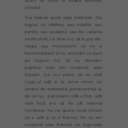
acum se trece la treaba serioasă.
Dosarul.
Sus trebuie pusă sigla instituţiei. Da,
logoul cu clădirea, sau măştile, sau
peniţa, sau şevaletul, sau lira, varianta
multicoloră. Că doar n-o să le pui alb-
negru sau monocrom, că nu e
înmormântare! Şi nu aruncăm cu bani
pe logouri noi. Să nu derutăm
publicul. Asta am moştenit, asta
folosim. Cui nu-i place, să nu vină!
Logo-ul urât e, la urma urmei, un
simbol de anduranţă, perseverenţă şi,
de ce nu, patriotism! Urât a fost, urât
este încă şi-o să fie cât neamul
românesc. Nu ne spune nouă nimeni
ce e urât şi ce e frumos. Tot ce am
moştenit este frumos! Iar logo-urile