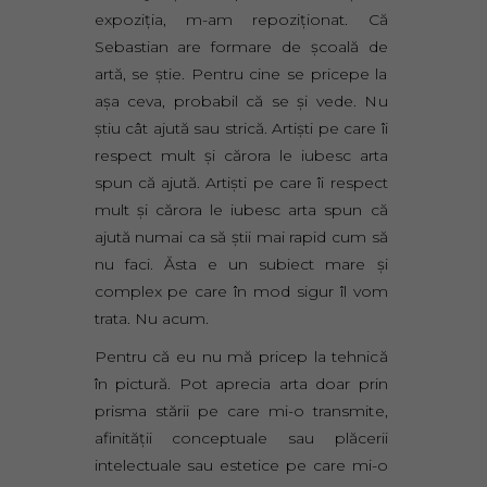
expoziţia, m-am repoziţionat. Că
Sebastian are formare de şcoală de
artă, se ştie. Pentru cine se pricepe la
aşa ceva, probabil că se şi vede. Nu
ştiu cât ajută sau strică. Artişti pe care îi
respect mult şi cărora le iubesc arta
spun că ajută. Artişti pe care îi respect
mult şi cărora le iubesc arta spun că
ajută numai ca să ştii mai rapid cum să
nu faci. Ăsta e un subiect mare şi
complex pe care în mod sigur îl vom
trata. Nu acum.
Pentru că eu nu mă pricep la tehnică
în pictură. Pot aprecia arta doar prin
prisma stării pe care mi-o transmite,
afinităţii conceptuale sau plăcerii
intelectuale sau estetice pe care mi-o