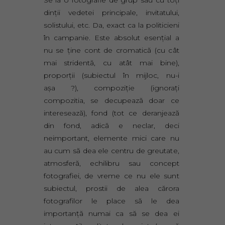
dinţii vedetei principale, invitatului,
solistului, etc. Da, exact ca la politicieni
în campanie. Este absolut esenţial a
nu se ţine cont de cromatică (cu cât
mai stridentă, cu atât mai bine),
proporţii (subiectul în mijloc, nu-i
aşa ?), compoziţie (ignoraţi
compozitia, se decupează doar ce
interesează), fond (tot ce deranjează
din fond, adică e neclar, deci
neimportant, elemente mici care nu
au cum să dea ele centru de greutate,
atmosferă, echilibru sau concept
fotografiei, de vreme ce nu ele sunt
subiectul, prostii de alea cărora
fotografilor le place să le dea
importanţă numai ca să se dea ei