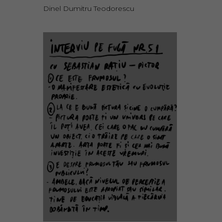
Dinel Dumitru Teodorescu