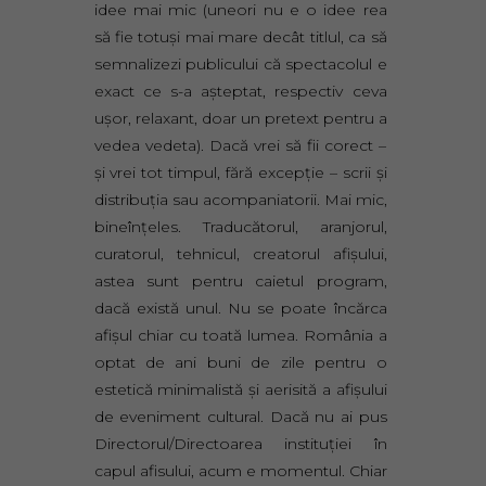
idee mai mic (uneori nu e o idee rea
să fie totuşi mai mare decât titlul, ca să
semnalizezi publicului că spectacolul e
exact ce s-a aşteptat, respectiv ceva
uşor, relaxant, doar un pretext pentru a
vedea vedeta). Dacă vrei să fii corect –
şi vrei tot timpul, fără excepţie – scrii şi
distribuţia sau acompaniatorii. Mai mic,
bineînţeles. Traducătorul, aranjorul,
curatorul, tehnicul, creatorul afişului,
astea sunt pentru caietul program,
dacă există unul. Nu se poate încărca
afişul chiar cu toată lumea. România a
optat de ani buni de zile pentru o
estetică minimalistă şi aerisită a afişului
de eveniment cultural. Dacă nu ai pus
Directorul/Directoarea instituţiei în
capul afisului, acum e momentul. Chiar