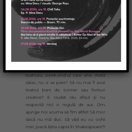
cu ce ne confruntăm şi cât muncim!
De-acum cerem de la Administrativ
tonner în imprimantă şi mâine
printăm, că pe astăzi ne-o ajunge atâta
muncă creativă.
Trăgând un ochi pe net, pentru a mă
valida că poetica mea e mai de
necontrazis decât a lui Aristotel, am
văzut afişul la noua premieră a
teatrului, week-end-ul care vine. Arată
sărac, nu vi se pare? Să nu mai fi avut
teatrul bani de tonner sau fonturi
creative? E ciudat rău afişul şi nu
respectă nici o regulă de aur. Om
ajunge noi acuma să fim altfel! Să mor
dacă nu mă duc. Să văd eu cu ochii
mei, joacă ăştia capra în Shakespeare?!