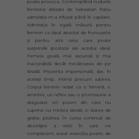
poate provoca. Contemplând nudurile
feminine stilizate de Sebastian Raţiu
admiraţia m-a infuzat până în capilare.
Admiraţia în egală măsură pentru
feminin ca ideal absolut de frumuseţe
şi pentru arta celui care poate
surprinde ipostaze ale acestui ideal.
Femeia goală, mai ascunsă şi mai
inaccesibilă decât trecătoarea de pe
stradă. Prezenţa impersonală, dar, în
acelaşi timp, intimă precum iubirea.
Corpul feminin redat ca o himeră, o
amintire, un reflex sau o promisiune a
dragostei. Un poem din care nu
cuprinzi cu mintea detalii, ci starea de
graţie, plutirea. În cursa continuă de
dezvrăjire a vieţii în care ne
complacem, acest exerciţiu poetic de