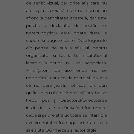
de aerisit vizual, dar orice afiş care nu
are sigla suzerană este nu numai un
afront la demnitatea acesteia, dar este
practic o declaraţie de neatârnare,
nerecunoştinţă care poate duce la
capete şi bugete tăiate. Deci logourile
din partea de sus a afişului, pentru
organizator şi tot lanţul instituţional
ierarhic superior nu se negociază.
Finanţatorii, de asemenea, nu se
negociază, dar aceştia merg şi jos, aşa
că nu deranjează. Tot sus, un bun
grafician nu uită niciodată să întrebe, ar
trebui pus şi Directorul/Directoarea
instituţiei, sub a cărui/cărei îndrumare
caldă şi privire strălucitoare se întâmplă
evenimentul şi întreaga activitate, aşa
să-i ajute Dumnezeu şi autorităţile.