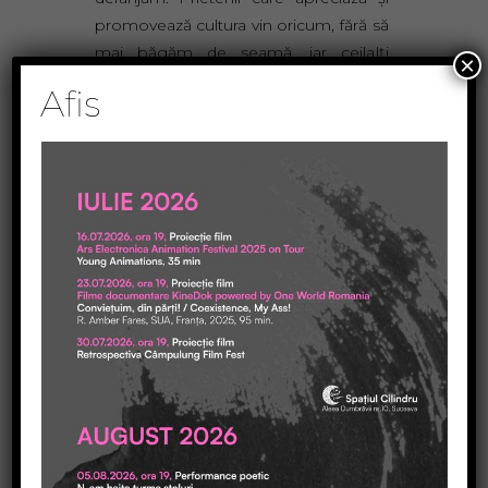
promovează cultura vin oricum, fără să
mai băgăm de seamă, iar ceilalţi
×
măcar să nu se ia de noi, că suntem
Afis
artişti şi ne emoţionăm uşor. Repet,
arta nu trebuie să deranjeze.
Daca aţi urmărit pas cu pas această
Afiş Poetica, practic aţi realizat încă un
afiş de succes. Nu veţi mai avea
complexe faţă de nici un alt Cămin
Cultural concurent şi nimeni nu vă va
deranja cu prezenţa, ca şi până acum.
Astfel evitaţi şi situaţia neplăcută în
care nu aţi avea destule Diplome de
participare pentru toţi participanţii la
eveniment. Totul se leagă. Doar cine
nu face nu ştie. Dar noi, ăştia care
facem „evenimente”, numai noi ştim