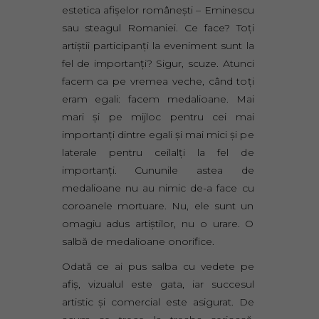
estetica afişelor româneşti – Eminescu
sau steagul Romaniei. Ce face? Toţi
artiştii participanţi la eveniment sunt la
fel de importanţi? Sigur, scuze. Atunci
facem ca pe vremea veche, când toţi
eram egali: facem medalioane. Mai
mari şi pe mijloc pentru cei mai
importanţi dintre egali şi mai mici şi pe
laterale pentru ceilalţi la fel de
importanţi. Cununile astea de
medalioane nu au nimic de-a face cu
coroanele mortuare. Nu, ele sunt un
omagiu adus artiştilor, nu o urare. O
salbă de medalioane onorifice.
Odată ce ai pus salba cu vedete pe
afiş, vizualul este gata, iar succesul
artistic şi comercial este asigurat. De