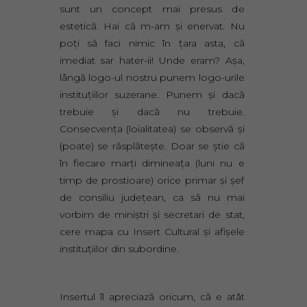
sunt un concept mai presus de
estetică. Hai că m-am şi enervat. Nu
poţi să faci nimic în ţara asta, că
imediat sar hater-ii! Unde eram? Aşa,
lângă logo-ul nostru punem logo-urile
instituţiilor suzerane. Punem şi dacă
trebuie şi dacă nu trebuie.
Consecvenţa (loialitatea) se observă şi
(poate) se răsplăteşte. Doar se ştie că
în fiecare marţi dimineaţa (luni nu e
timp de prostioare) orice primar şi şef
de consiliu judeţean, ca să nu mai
vorbim de miniştri şi secretari de stat,
cere mapa cu Insert Cultural şi afişele
instituţiilor din subordine.
Insertul îl apreciază oricum, că e atât