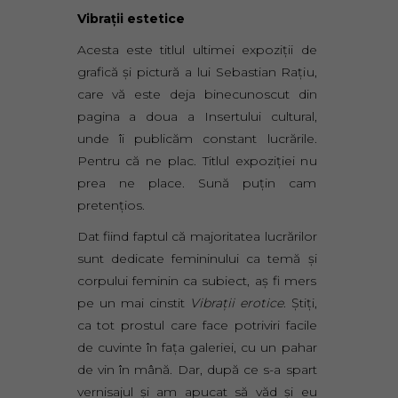
Vibraţii estetice
Acesta este titlul ultimei expoziţii de
grafică şi pictură a lui Sebastian Raţiu,
care vă este deja binecunoscut din
pagina a doua a Insertului cultural,
unde îi publicăm constant lucrările.
Pentru că ne plac. Titlul expoziţiei nu
prea ne place. Sună puţin cam
pretenţios.
Dat fiind faptul că majoritatea lucrărilor
sunt dedicate femininului ca temă şi
corpului feminin ca subiect, aş fi mers
pe un mai cinstit
Vibraţii erotice
. Ştiţi,
ca tot prostul care face potriviri facile
de cuvinte în faţa galeriei, cu un pahar
de vin în mână. Dar, după ce s-a spart
vernisajul şi am apucat să văd şi eu