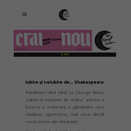
Iubire şi neiubire de… Shakespeare
Parafrazez titlul cărţii lui George Banu,
„Iubire şi neiubire de teatru”, pentru a
încerca o ordonare a gândurilor care
năvălesc zgomotos, mai ceva decât
corul ciorilor din Macbeth.