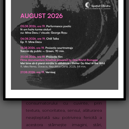
De câte cuvinte ai nevoie pentru a
surprinde o Revoluţie ? Sau un Nud ?
Dragostea ? Disperarea ? Vârstele
omului ? Arta ? Ok. Ne oprim, pentru
că nu mi-am propus să facem un
inventar de teme artistice. Am o
teorie. Cu cât aşteptările conceptuale
şi estetice ale unui public consumator
de artele spectacolului au un nivel
mai ridicat, cu atât mai mare nevoia
de abstractizare a limbajului de
exprimare. Poezia face asta în
literatură. Operând în imaginarul
consumatorului cu cuvinte, prin
textura, sonoritatea, sensul, alăturarea
neaşteptată sau potrivirea fericită a
acestora stârneşte imagini, stări,