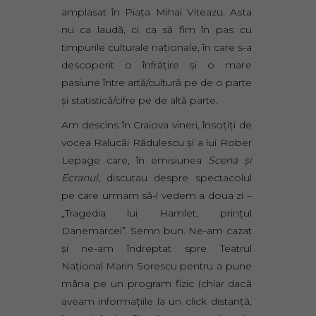
amplasat în Piaţa Mihai Viteazu. Asta
nu ca laudă, ci ca să fim în pas cu
timpurile culturale naţionale, în care s-a
descoperit o înfrăţire şi o mare
pasiune între artă/cultură pe de o parte
şi statistică/cifre pe de altă parte.
Am descins în Craiova vineri, însoţiţi de
vocea Ralucăi Rădulescu şi a lui Rober
Lepage care, în emisiunea
Scena şi
Ecranul
, discutau despre spectacolul
pe care urmam să-l vedem a doua zi –
„Tragedia lui Hamlet, prinţul
Danemarcei”. Semn bun. Ne-am cazat
şi ne-am îndreptat spre Teatrul
Naţional Marin Sorescu pentru a pune
mâna pe un program fizic (chiar dacă
aveam informaţiile la un click distanţă,