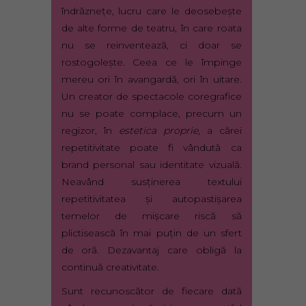
îndrăzneţe, lucru care le deosebeşte
de alte forme de teatru, în care roata
nu se reinventează, ci doar se
rostogoleşte. Ceea ce le împinge
mereu ori în avangardă, ori în uitare.
Un creator de spectacole coregrafice
nu se poate complace, precum un
regizor, în
estetica proprie
, a cărei
repetitivitate poate fi vândută ca
brand personal sau identitate vizuală.
Neavând susţinerea textului
repetitivitatea şi autopastişarea
temelor de mişcare riscă să
plictisească în mai puţin de un sfert
de oră. Dezavantaj care obligă la
continuă creativitate.
Sunt recunoscător de fiecare dată