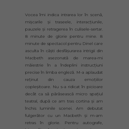
Vocea îmi indica intrarea lor în scenă,
mişcarile şi traseele, interacţiunile,
pauzele şi retragerea în culisele-sertar.
8 minute de glorie pentru mine. 8
minute de spectacol pentru Dinel care
asculta în căşti desfăşurarea intrigii din
Macbeth asezonată de marea-mi
măiestrie în a îndeplini instrucţiuni
precise în limba engleză. M-a aplaudat
reţinut din cauza emoţiilor
copleşitoare. Nu s-a ridicat în picioare
decât ca să părăsească micro spaţiul
teatral, după ce am tras cortina şi am
închis luminile scenei. Am debutat
fulgerător cu un Macbeth şi m-am
retras în glorie. Pentru autografe,