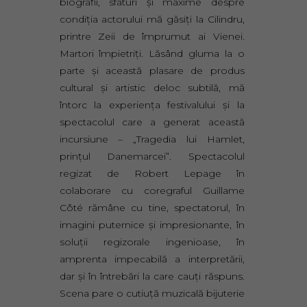
biografii, sfaturi şi maxime despre
condiţia actorului mă găsiţi la Cilindru,
printre Zeii de împrumut ai Vienei.
Martori împietriţi. Lăsând gluma la o
parte şi această plasare de produs
cultural şi artistic deloc subtilă, mă
întorc la experienţa festivalului şi la
spectacolul care a generat această
incursiune – „Tragedia lui Hamlet,
prinţul Danemarcei”. Spectacolul
regizat de Robert Lepage în
colaborare cu coregraful Guillame
Côté rămâne cu tine, spectatorul, în
imagini puternice şi impresionante, în
soluţii regizorale ingenioase, în
amprenta impecabilă a interpretării,
dar şi în întrebări la care cauţi răspuns.
Scena pare o cutiuţă muzicală bijuterie