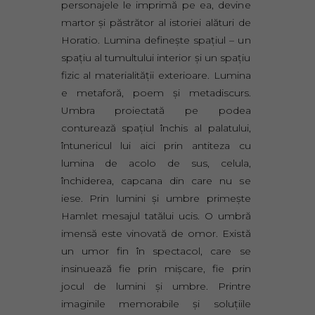
personajele le imprimă pe ea, devine
martor şi păstrător al istoriei alături de
Horatio. Lumina defineşte spaţiul – un
spaţiu al tumultului interior şi un spaţiu
fizic al materialităţii exterioare. Lumina
e metaforă, poem şi metadiscurs.
Umbra proiectată pe podea
conturează spaţiul închis al palatului,
întunericul lui aici prin antiteza cu
lumina de acolo de sus, celula,
închiderea, capcana din care nu se
iese. Prin lumini şi umbre primeşte
Hamlet mesajul tatălui ucis. O umbră
imensă este vinovată de omor. Există
un umor fin în spectacol, care se
insinuează fie prin mişcare, fie prin
jocul de lumini şi umbre. Printre
imaginile memorabile şi soluţiile