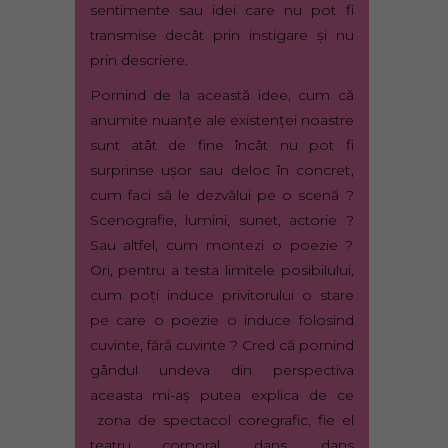
sentimente sau idei care nu pot fi
transmise decât prin instigare şi nu
prin descriere.
Pornind de la această idee, cum că
anumite nuanţe ale existenţei noastre
sunt atât de fine încât nu pot fi
surprinse uşor sau deloc în concret,
cum faci să le dezvălui pe o scenă ?
Scenografie, lumini, sunet, actorie ?
Sau altfel, cum montezi o poezie ?
Ori, pentru a testa limitele posibilului,
cum poţi induce privitorului o stare
pe care o poezie o induce folosind
cuvinte, fără cuvinte ? Cred că pornind
gândul undeva din perspectiva
aceasta mi-aş putea explica de ce
zona de spectacol coregrafic, fie el
teatru corporal, dans, dans