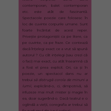
contemporan, balet contemporan
etc. este atât de fascinantă.
Spectacole poezie care folosesc în
loc de cuvinte corpurile umane. Sunt
foarte încântat de acest reper.
Priveşte protagoniştii ca pe litere, ca
pe cuvinte, ca pe fraze. Ce contează
dacă înţelegi exact ce a vrut să spună
autorul ? Cu cât inţelegi (sau crezi că
o faci) mai exact, cu atât înseamnă că
a fost el prea explicit. Ori, ca şi în
poezie, un spectacol dans nu ar
trebui
să distrugă corola de minuni a
lumii
, explicând-o, ci, dimpotrivă, să
infuzeze mai mult mister şi magie în
ea, doar sugerând-o. Dacă teatrul e o
oglindă a vieţii, coregrafia ar trebui să
fie parfumul din jurul oglinzii.