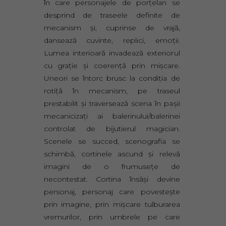
în care personajele de porţelan se
desprind de traseele definite de
mecanism şi, cuprinse de vrajă,
dansează cuvinte, replici, emoţii.
Lumea interioară invadează exteriorul
cu graţie şi coerenţă prin mişcare.
Uneori se întorc brusc la condiţia de
rotiţă în mecanism, pe traseul
prestabilit şi traversează scena în paşii
mecanicizaţi ai balerinului/balerinei
controlat de bijutierul magician.
Scenele se succed, scenografia se
schimbă, cortinele ascund şi relevă
imagini de o frumuseţe de
necontestat. Cortina însăşi devine
personaj, personaj care povesteşte
prin imagine, prin mişcare tulburarea
vremurilor, prin umbrele pe care