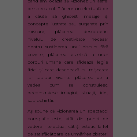
când am ocazia să vizionez un astfel
de spectacol. Plăcerea intelectuală de
a căuta să ghiceşti mesaje şi
concepte ilustrate sau sugerate prin
mişcare, plăcerea descoperirii
nivelului de creativitate necesar
pentru susţinerea unui discurs fără
cuvinte, plăcerea estetică a unor
corpuri umane care sfidează legile
fizicii şi care desenează cu mişcarea
lor tablouri vivante, plăcerea de a
vedea cum se construiesc,
deconstruiesc imagini, situaţii, idei,
sub ochii tăi.
Aş spune că vizionarea un spectacol
coregrafic este, atât din punct de
vedere intelectual, cât şi estetic, la fel
de satisfăcătoare ca urmărirea zbaterii