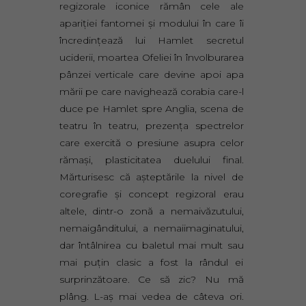
regizorale iconice rămân cele ale
apariţiei fantomei şi modului în care îi
încredinţează lui Hamlet secretul
uciderii, moartea Ofeliei în învolburarea
pânzei verticale care devine apoi apa
mării pe care navighează corabia care-l
duce pe Hamlet spre Anglia, scena de
teatru în teatru, prezenţa spectrelor
care exercită o presiune asupra celor
rămaşi, plasticitatea duelului final.
Mărturisesc că aşteptările la nivel de
coregrafie şi concept regizoral erau
altele, dintr-o zonă a nemaivăzutului,
nemaigânditului, a nemaiimaginatului,
dar întâlnirea cu baletul mai mult sau
mai puţin clasic a fost la rândul ei
surprinzătoare. Ce să zic? Nu mă
plâng. L-aş mai vedea de câteva ori.