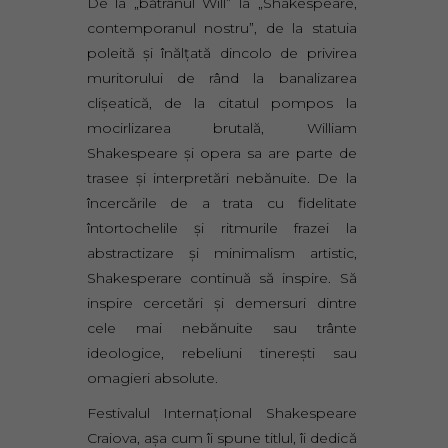
De la „bătrânul Will” la „Shakespeare,
contemporanul nostru”, de la statuia
poleită şi înălţată dincolo de privirea
muritorului de rând la banalizarea
clişeatică, de la citatul pompos la
mocirlizarea brutală, William
Shakespeare şi opera sa are parte de
trasee şi interpretări nebănuite. De la
încercările de a trata cu fidelitate
întortochelile şi ritmurile frazei la
abstractizare şi minimalism artistic,
Shakesperare continuă să inspire. Să
inspire cercetări şi demersuri dintre
cele mai nebănuite sau trânte
ideologice, rebeliuni tinereşti sau
omagieri absolute.
Festivalul Internaţional Shakespeare
Craiova, aşa cum îi spune titlul, îi dedică