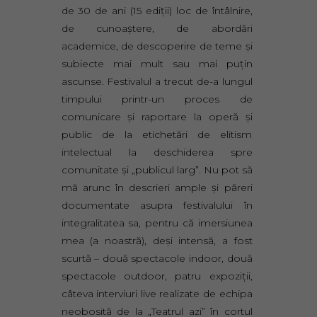
de 30 de ani (15 ediţii) loc de întâlnire,
de cunoaştere, de abordări
academice, de descoperire de teme şi
subiecte mai mult sau mai puţin
ascunse. Festivalul a trecut de-a lungul
timpului printr-un proces de
comunicare şi raportare la operă şi
public de la etichetări de elitism
intelectual la deschiderea spre
comunitate şi „publicul larg”. Nu pot să
mă arunc în descrieri ample şi păreri
documentate asupra festivalului în
integralitatea sa, pentru că imersiunea
mea (a noastră), deşi intensă, a fost
scurtă – două spectacole indoor, două
spectacole outdoor, patru expoziţii,
câteva interviuri live realizate de echipa
neobosită de la „Teatrul azi” în cortul