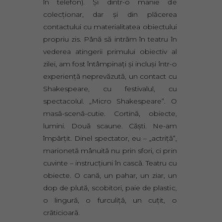
în telefon). Şi dintr-o manie de
colecţionar, dar şi din plăcerea
contactului cu materialitatea obiectului
propriu zis. Până să intrăm în teatru în
vederea atingerii primului obiectiv al
zilei, am fost întâmpinaţi şi incluşi într-o
experienţă neprevăzută, un contact cu
Shakespeare, cu festivalul, cu
spectacolul. „Micro Shakespeare”. O
masă-scenă-cutie. Cortină, obiecte,
lumini. Două scaune. Căşti. Ne-am
împărţit. Dinel spectator, eu – „actriţă”,
marionetă mânuită nu prin sfori, ci prin
cuvinte – instrucţiuni în cască. Teatru cu
obiecte. O cană, un pahar, un ziar, un
dop de plută, scobitori, paie de plastic,
o lingură, o furculiţă, un cuţit, o
crăticioară.