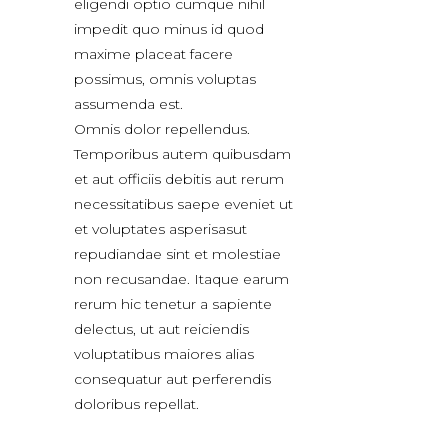
eligendi optio cumque nihil
impedit quo minus id quod
maxime placeat facere
possimus, omnis voluptas
assumenda est.
Omnis dolor repellendus.
Temporibus autem quibusdam
et aut officiis debitis aut rerum
necessitatibus saepe eveniet ut
et voluptates asperisasut
repudiandae sint et molestiae
non recusandae. Itaque earum
rerum hic tenetur a sapiente
delectus, ut aut reiciendis
voluptatibus maiores alias
consequatur aut perferendis
doloribus repellat.