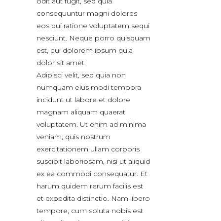
odit aut fugit, sed quia
consequuntur magni dolores
eos qui ratione voluptatem sequi
nesciunt. Neque porro quisquam
est, qui dolorem ipsum quia
dolor sit amet.
Adipisci velit, sed quia non
numquam eius modi tempora
incidunt ut labore et dolore
magnam aliquam quaerat
voluptatem. Ut enim ad minima
veniam, quis nostrum
exercitationem ullam corporis
suscipit laboriosam, nisi ut aliquid
ex ea commodi consequatur. Et
harum quidem rerum facilis est
et expedita distinctio. Nam libero
tempore, cum soluta nobis est