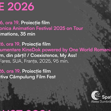
- Peretii prin viata prin
Luna”