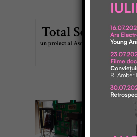
Total Service TAS 
un proiect al Asociației „Un Concept 