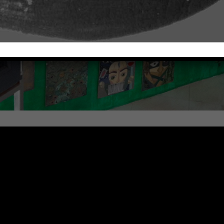
STR. MIHAI VITEA
AȚIA „UN CONCEPT