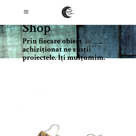
Shop
Prin fiecare obiect
achiziţionat ne susţii
proiectele. Îţi mulţumim.