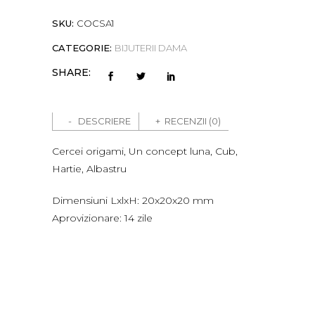
concept
luna,
SKU:
COCSA1
Cub,
CATEGORIE:
BIJUTERII DAMA
Hartie,
SHARE:
Albastru
quantity
DESCRIERE
RECENZII (0)
Cercei origami, Un concept luna, Cub,
Hartie, Albastru
Dimensiuni LxlxH: 20x20x20 mm
Aprovizionare: 14 zile