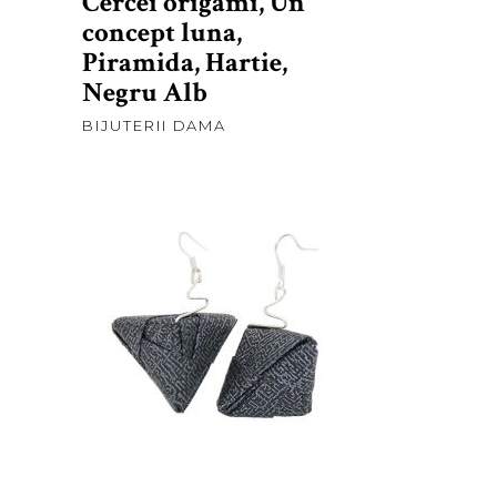
Cercei origami, Un
concept luna,
Piramida, Hartie,
Negru Alb
BIJUTERII DAMA
lei
30,00
ADAUGĂ ÎN COȘ