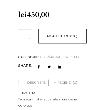
lei
450,00
FURTUNA
+
ADAUGĂ ÎN COȘ
21x15
-
cm
quantity
CATEGORIE:
LUCRĂRI RALUCA IONITA
SHARE:
DESCRIERE
RECENZII (0)
FURTUNA
Tehnica mixta- acuarela si creioane
colorate