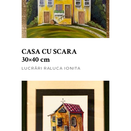
ADAUGĂ ÎN COȘ
CASA CU SCARA
30×40 cm
LUCRĂRI RALUCA IONITA
lei
450,00