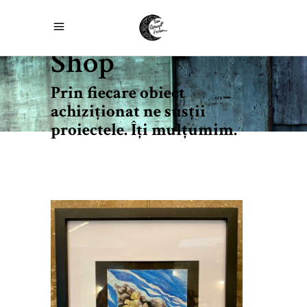
Shop
Prin fiecare obiect
achiziţionat ne susţii
proiectele. Îţi mulţumim.