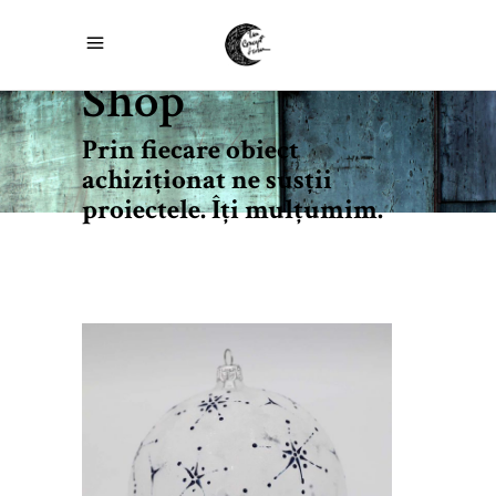
Shop
Prin fiecare obiect
achiziţionat ne susţii
proiectele. Îţi mulţumim.