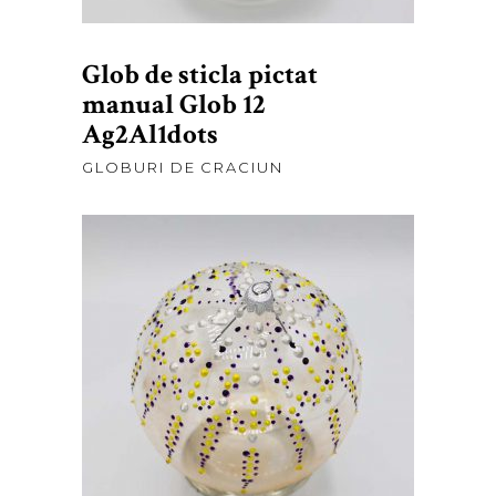
Glob de sticla pictat
manual Glob 12
Ag2Al1dots
GLOBURI DE CRACIUN
lei
60,00
ADAUGĂ ÎN COȘ