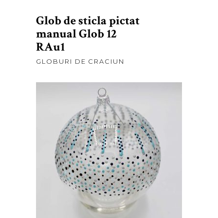
Glob de sticla pictat
manual Glob 12
RAu1
GLOBURI DE CRACIUN
lei
60,00
ADAUGĂ ÎN COȘ