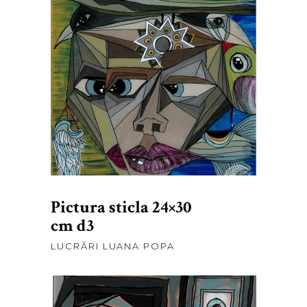
lei
375,00
ADAUGĂ ÎN COȘ
Pictura sticla 24×30
cm d3
LUCRĂRI LUANA POPA