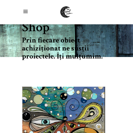
Shop
Prin fiecare obiect
achiziţionat ne susţii
proiectele. Îţi mulţumim.