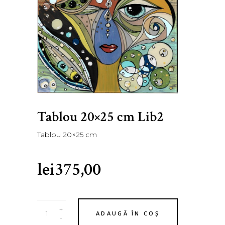
Tablou 20×25 cm Lib2
Tablou 20×25 cm
lei
375,00
Tablou
+
ADAUGĂ ÎN COȘ
20x25
-