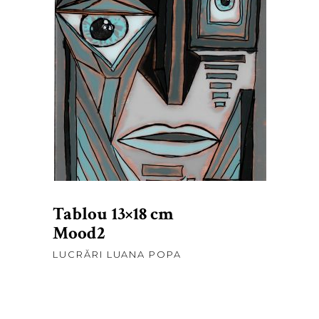
lei
250,00
ADAUGĂ ÎN COȘ
Tablou 13×18 cm
Mood2
LUCRĂRI LUANA POPA