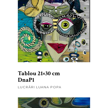
lei
375,00
ADAUGĂ ÎN COȘ
Tablou 21×30 cm
DnaP1
LUCRĂRI LUANA POPA