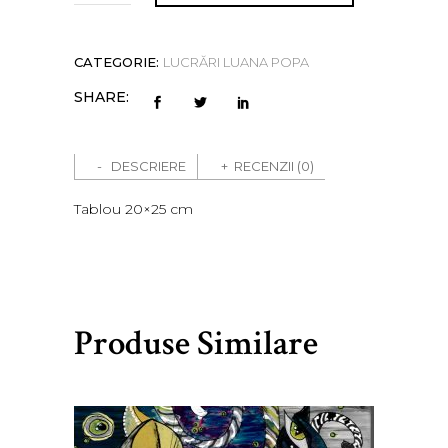
cm
Lib2
quantity
CATEGORIE:
LUCRĂRI LUANA POPA
SHARE:
DESCRIERE
RECENZII (0)
Tablou 20×25 cm
Produse Similare