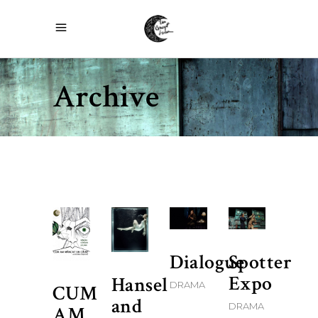
Archive
Dialogue
Spotter
Expo
Hansel
DRAMA
CUM
and
DRAMA
AM