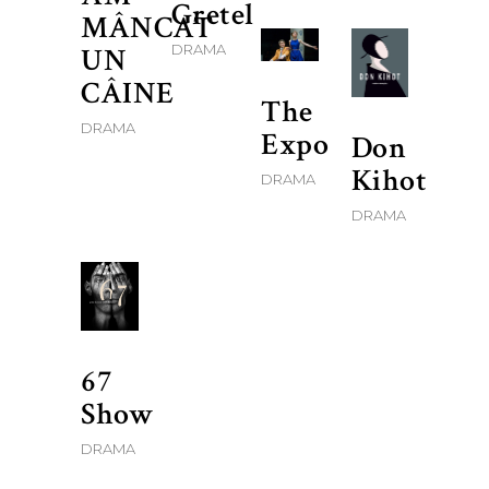
Gretel
MÂNCAT
UN
DRAMA
CÂINE
The
DRAMA
Expo
Don
Kihot
DRAMA
DRAMA
67
Show
DRAMA