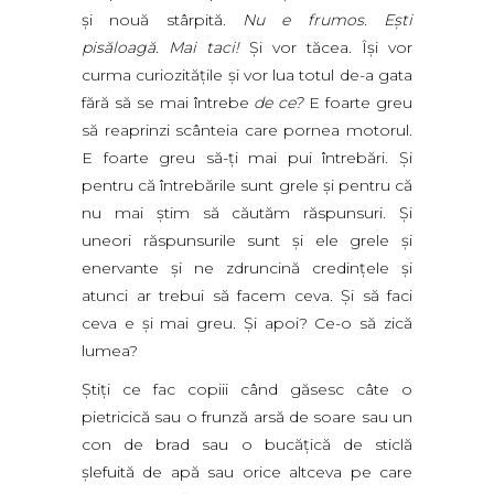
şi nouă stârpită.
Nu e frumos. Eşti
pisăloagă. Mai taci!
Şi vor tăcea. Îşi vor
curma curiozităţile şi vor lua totul de-a gata
fără să se mai întrebe
de ce?
E foarte greu
să reaprinzi scânteia care pornea motorul.
E foarte greu să-ţi mai pui întrebări. Şi
pentru că întrebările sunt grele şi pentru că
nu mai ştim să căutăm răspunsuri. Şi
uneori răspunsurile sunt şi ele grele şi
enervante şi ne zdruncină credinţele şi
atunci ar trebui să facem ceva. Şi să faci
ceva e şi mai greu. Şi apoi? Ce-o să zică
lumea?
Ştiţi ce fac copiii când găsesc câte o
pietricică sau o frunză arsă de soare sau un
con de brad sau o bucăţică de sticlă
şlefuită de apă sau orice altceva pe care