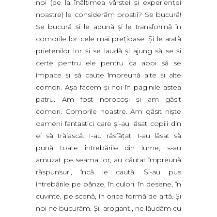
noi (de la înălţimea vârstei şi experienţei
noastre) le considerăm prostii? Se bucură!
Se bucură şi le adună şi le transformă în
comorile lor cele mai preţioase. Şi le arată
prietenilor lor şi se laudă şi ajung să se şi
certe pentru ele pentru ca apoi să se
împace şi să caute împreună alte şi alte
comori. Aşa facem şi noi în paginile astea
patru. Am fost norocoşi şi am găsit
comori. Comorile noastre. Am găsit nişte
oameni fantastici care şi-au lăsat copiii din
ei să trăiască. I-au răsfăţat. I-au lăsat să
pună toate întrebările din lume, s-au
amuzat pe seama lor, au căutat împreună
răspunsuri, încă le caută. Şi-au pus
întrebările pe pânze, în culori, în desene, în
cuvinte, pe scenă, în orice formă de artă. Şi
noi ne bucurăm. Şi, aroganţi, ne lăudăm cu