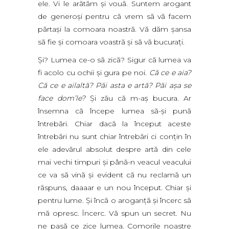
ele. Vi le arătăm şi vouă. Suntem arogant
de generoşi pentru că vrem să vă facem
părtaşi la comoara noastră. Vă dăm şansa
să fie şi comoara voastră şi să vă bucuraţi.
Şi? Lumea ce-o să zică? Sigur că lumea va
fi acolo cu ochii şi gura pe noi.
Că ce e aia?
Că ce e ailaltă? Păi asta e artă? Păi aşa se
face dom’le?
Şi zău că m-aş bucura. Ar
însemna că începe lumea să-şi pună
întrebări. Chiar dacă la început aceste
întrebări nu sunt chiar întrebări ci conţin în
ele adevărul absolut despre artă din cele
mai vechi timpuri şi până-n veacul veacului
ce va să vină şi evident că nu reclamă un
răspuns, daaaar e un nou început. Chiar şi
pentru lume. Şi încă o aroganţă şi încerc să
mă opresc. Încerc. Vă spun un secret. Nu
ne pasă ce zice lumea. Comorile noastre