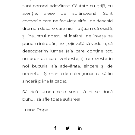
sunt comori adevărate. Căutate cu grijă, cu
atenţie, alese pe sprânceană. Sunt
comorile care ne fac viaţa altfel, ne deschid
drumuri despre care nici nu ştiam că există,
şi înăuntrul nostru şi înafară, ne învaţă să
punem întrebări, ne (re)învaţă să vedem, să
descoperim lumea (aia care conţine tot,
nu doar aia care vorbeşte) şi retrezeşte în
noi bucuria, aia adevărată, sinceră şi de
nepreţuit. Şi mania de colecţionar, ca să fiu
sinceră până la capăt.
Să zică lumea ce-o vrea, să ni se ducă
buhul, să afle toată suflarea!
Luana Popa