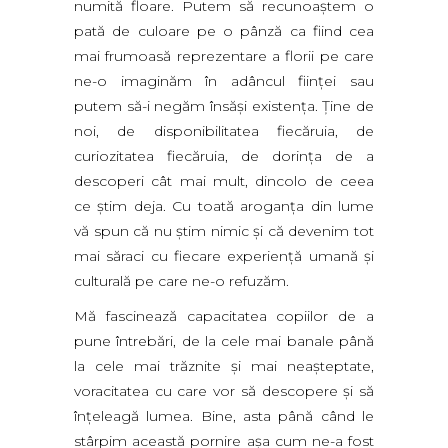
numită floare. Putem să recunoaştem o
pată de culoare pe o pânză ca fiind cea
mai frumoasă reprezentare a florii pe care
ne-o imaginăm în adâncul fiinţei sau
putem să-i negăm însăşi existenţa. Ţine de
noi, de disponibilitatea fiecăruia, de
curiozitatea fiecăruia, de dorinţa de a
descoperi cât mai mult, dincolo de ceea
ce ştim deja. Cu toată aroganţa din lume
vă spun că nu ştim nimic şi că devenim tot
mai săraci cu fiecare experienţă umană şi
culturală pe care ne-o refuzăm.
Mă fascinează capacitatea copiilor de a
pune întrebări, de la cele mai banale până
la cele mai trăznite şi mai neaşteptate,
voracitatea cu care vor să descopere şi să
înţeleagă lumea. Bine, asta până când le
stârpim această pornire aşa cum ne-a fost