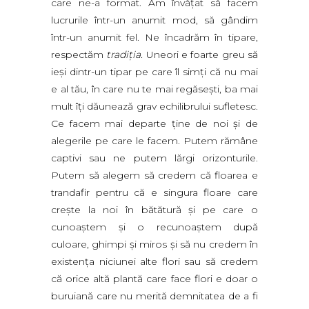
care ne-a format. Am învăţat să facem
lucrurile într-un anumit mod, să gândim
într-un anumit fel. Ne încadrăm în tipare,
respectăm
tradiţia.
Uneori e foarte greu să
ieşi dintr-un tipar pe care îl simţi că nu mai
e al tău, în care nu te mai regăseşti, ba mai
mult îţi dăunează grav echilibrului sufletesc.
Ce facem mai departe ţine de noi şi de
alegerile pe care le facem. Putem rămâne
captivi sau ne putem lărgi orizonturile.
Putem să alegem să credem că floarea e
trandafir pentru că e singura floare care
creşte la noi în bătătură şi pe care o
cunoaştem şi o recunoaştem după
culoare, ghimpi şi miros şi să nu credem în
existenţa niciunei alte flori sau să credem
că orice altă plantă care face flori e doar o
buruiană care nu merită demnitatea de a fi