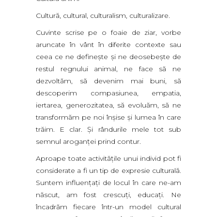
Cultură, cultural, culturalism, culturalizare.
Cuvinte scrise pe o foaie de ziar, vorbe
aruncate în vânt în diferite contexte sau
ceea ce ne defineşte şi ne deosebeşte de
restul regnului animal, ne face să ne
dezvoltăm, să devenim mai buni, să
descoperim compasiunea, empatia,
iertarea, generozitatea, să evoluăm, să ne
transformăm pe noi înşise şi lumea în care
trăim. E clar. Şi rândurile mele tot sub
semnul aroganţei prind contur.
Aproape toate activităţile unui individ pot fi
considerate a fi un tip de expresie culturală.
Suntem influenţaţi de locul în care ne-am
născut, am fost crescuţi, educaţi. Ne
încadrăm fiecare într-un model cultural