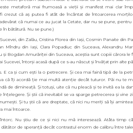
 este metaforă mai frumoasă a vieţii şi manifest mai clar împ
 fi crezut că aş putea fi atât de încântat de întoarcerea morţilo
E adevărat că numai ce au jucat la Cetate, dar nu se pune, pentru
are în bătătură. Nu se pune.)
ucevei, din Zalău, Cristina Florea din Iaşi, Cosmin Panaite din Pa
an Mîndru din Iaşi, Clara Popadiuc din Suceava, Alexandru Mar
ru şi Bogdan Amurăriței din Suceava, aceştia sunt copiii cărora le f
ai Sucevei, întorşi acasă după ce s-au născut şi învăţat prin alte păr
 E ca şi cum eşti la o petrecere. Şi cea mai faină tipă de la pet
a că îţi acordă ţie mai multă atenţie decât tuturor. Păi nu te mi
ndă de dimineaţă. Şi totuşi, uite că nu pleacă şi te invită ea la dan
nţelegere. Şi ştii că inevitabil se va sparge petrecerea şi vine z
meşti. Şi tu ştii că are dreptate, că nici nu meriţi să îşi amintea
va mai întoarce.
 întorc. Nu ştiu de ce şi nici nu mă interesează. Atâta timp câ
dătător de speranţă decât contrastul enorm de calibru între talen