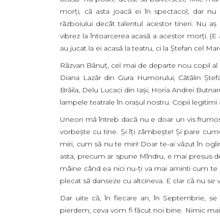
morţi, că asta joacă ei în spectacol, dar nu
războiului decât talentul acestor tineri. Nu aş
vibrez la întoarcerea acasă a acestor morţi. (
au jucat la ei acasă la teatru, ci la Ştefan cel M
Răzvan Bănuţ, cel mai de departe nou copil al S
Diana Lazăr din Gura Humorului, Cătălin Ştef
Brăila, Delu Lucaci din Iaşi, Horia Andrei Butna
lampele teatrale în oraşul nostru. Copii legitimi 
Uneori mă întreb dacă nu e doar un vis frumos.
vorbeşte cu tine. Şi îţi zâmbeşte! Şi pare cumv
miri, cum să nu te miri! Doar te-ai văzut în ogli
asta, precum ar spune Mîndru, e mai presus de î
mâine când ea nici nu-ţi va mai aminti cum te nu
plecat să danseze cu altcineva. E clar că nu se 
Dar uite că, în fiecare an, în Septembrie, se
pierdem, ceva vom fi făcut noi bine. Nimic mai 