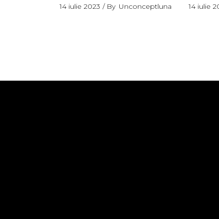
14 iulie 2023
By
Unconceptluna
14 iulie 
ASOC
LUNA
TELE