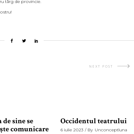
ru târg de provincie.
ostru!
NEXT POST
 de sine se
Occidentul teatrului
şte comunicare
6 iulie 2023
By
Unconceptluna