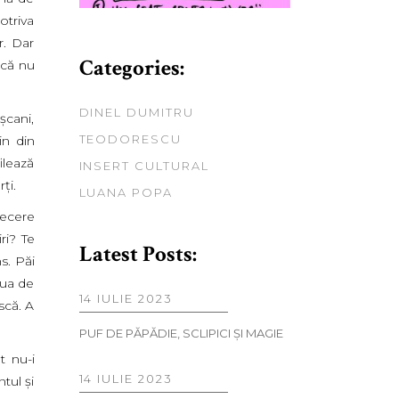
otriva
r. Dar
Categories:
 că nu
DINEL DUMITRU
şcani,
TEODORESCU
in din
ilează
INSERT CULTURAL
ţi.
LUANA POPA
recere
ri? Te
Latest Posts:
s. Păi
iua de
14 IULIE 2023
scă. A
PUF DE PĂPĂDIE, SCLIPICI ŞI MAGIE
t nu-i
14 IULIE 2023
tul şi