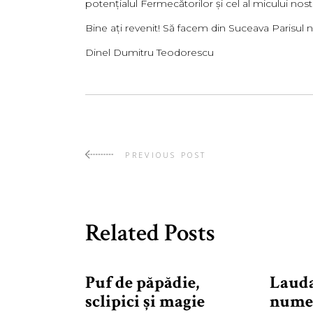
potenţialul Fermecătorilor şi cel al micului nost
Bine aţi revenit! Să facem din Suceava Parisul n
Dinel Dumitru Teodorescu
PREVIOUS POST
Related Posts
Puf de păpădie,
Lauda
sclipici şi magie
nume