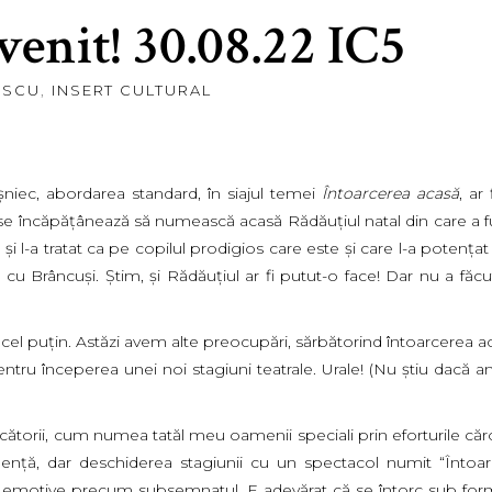
evenit! 30.08.22 IC5
ESCU
,
INSERT CULTURAL
şniec, abordarea standard, în siajul temei
Î
ntoarcerea acas
ă
, ar 
e încăpăţânează să numească acasă Rădăuţiul natal din care a fu
t şi l-a tratat ca pe copilul prodigios care este şi care l-a potenţat
 cu Brâncuşi. Ştim, şi Rădăuţiul ar fi putut-o face! Dar nu a făcu
 cel puţin. Astăzi avem alte preocupări, sărbătorind întoarcerea a
, pentru începerea unei noi stagiuni teatrale. Urale! (Nu ştiu dacă 
torii, cum numea tatăl meu oamenii speciali prin eforturile căr
idenţă, dar deschiderea stagiunii cu un spectacol numit “Întoa
ai emotive precum subsemnatul. E adevărat că se întorc sub fo