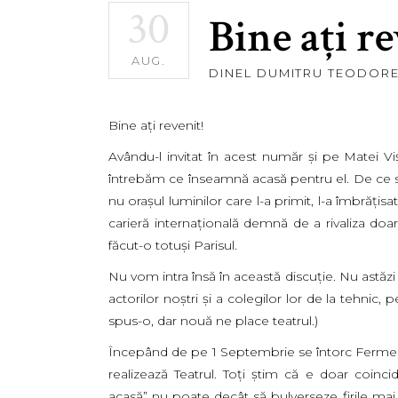
30
Bine aţi r
AUG.
DINEL DUMITRU TEODOR
Bine aţi revenit!
Avându-l invitat în acest număr şi pe Matei Vi
întrebăm ce înseamnă acasă pentru el. De ce s
nu oraşul luminilor care l-a primit, l-a îmbrăţisa
carieră internaţională demnă de a rivaliza doar
făcut-o totuşi Parisul.
Nu vom intra însă în această discuţie. Nu astăzi
actorilor noştri şi a colegilor lor de la tehnic
spus-o, dar nouă ne place teatrul.)
Începând de pe 1 Septembrie se întorc Fermecă
realizează Teatrul. Toţi ştim că e doar coinc
acasă” nu poate decât să bulverseze firile m