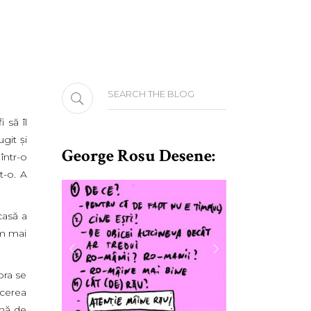
Search
for:
fi să îl
git şi
George Rosu Desene:
 într-o
t-o. A
casă a
am mai
ora se
rcerea
rmă de