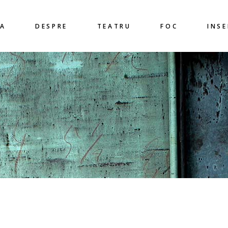
A
DESPRE
TEATRU
FOC
INS