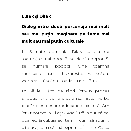
Lulek şi Dilek
Dialog între două personaje mai mult
sau mai puţin imaginare pe teme mai
mult sau mai puţin culturale
L: Stimate domnule Dilek, cultura de
toamnă e mai bogată, se zice în popor. Şi
se numără bobocii. Cine toamna
munceşte, iarna huzureşte. Ai scăpat
vremea – ai scăpat roada. Cum stăm?
D: Să le luăm pe rând, într-un proces
sinaptic analitic profesionist. Este vorba
bineînţeles despre educaţie şi cultură. Am
intuit corect, nu-i aşa? Aşa-i. Păi sigur că da,
doar eu şi cultura suntem … cum să spun …
uite-aşa, cum să mă exprim … În fine. Ca cu