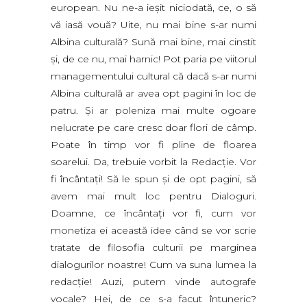
european. Nu ne-a ieşit niciodată, ce, o să
vă iasă vouă? Uite, nu mai bine s-ar numi
Albina culturală? Sună mai bine, mai cinstit
şi, de ce nu, mai harnic! Pot paria pe viitorul
managementului cultural că dacă s-ar numi
Albina culturală ar avea opt pagini în loc de
patru. Şi ar poleniza mai multe ogoare
nelucrate pe care cresc doar flori de câmp.
Poate în timp vor fi pline de floarea
soarelui. Da, trebuie vorbit la Redacţie. Vor
fi încântaţi! Să le spun şi de opt pagini, să
avem mai mult loc pentru Dialoguri.
Doamne, ce încântaţi vor fi, cum vor
monetiza ei această idee când se vor scrie
tratate de filosofia culturii pe marginea
dialogurilor noastre! Cum va suna lumea la
redacţie! Auzi, putem vinde autografe
vocale? Hei, de ce s-a facut întuneric?