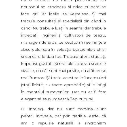
neuronul se erodează şi orice culoare se
face gri, iar ideile se veştejesc. Şi mai
trebuie consultaţi şi specialiştii din când în
când. Nu trebuie luaţi în seamă, dar trebuie
întrebaţi. Ingineri şi cultivatori de teatru,
manageri de siloz, cercetători în seminţele
absurdului sau în selecţia buruienilor, chiar
şi cei care le dau foc. Trebuie atent studiaţi,
împunşi, gustaţi. Şi mai ales poezia şi artele
vizuale, cu cât sunt mai privite, cu atât cresc
mai frumos. Şi toate acestea le încapsulezi
(staţi linistit, au toate aprobările) şi le înfigi
în mentalul sucevenilor. Dar nu ar fi fost
elegant să se numească Ţep cultural.
D: Înteleg, dar nu sunt convins. Sunt
pentru inovaţie, dar prin tradiţie. Astfel că
am o repulsie naturală la sincronism