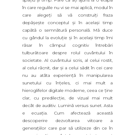
spaţiu şi timp. Pare că aţi ajuns la o etapă
în care regulile nu vi se mai aplică, modul în
care alegeţi să vă construiţi fraza
depăşeşte conceptul şi în acelaşi timp
capătă o semnătură personală. Mă duce
cu gândul la evoluţie şi în acelaşi timp îmi
răsar în câmpul cognitiv întrebări
tulburătoare despre rolul cuvântului în
societate. Al cuvântului scris, al celui rostit,
al celui răcnit, dar şi a celui sădit în cei care
nu au atâta experienţă în manipularea
sunetului cu înţeles, ci mai mult a
hieroglifelor digitale moderne, ceea ce ţine
clar, cu predilecţie, de vizual mai mult
decât de auditiv. Lumină versus sunet. Asta
e ecuaţia. Cum afectează această
descoperire dezvoltarea viitoare a
generaţiilor care par să utilizeze din ce în