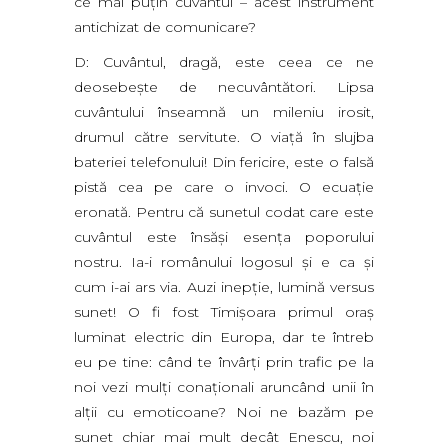
ce mai puţin cuvântul – acest instrument
antichizat de comunicare?
D: Cuvântul, dragă, este ceea ce ne
deosebeşte de necuvântători. Lipsa
cuvântului înseamnă un mileniu irosit,
drumul către servitute. O viaţă în slujba
bateriei telefonului! Din fericire, este o falsă
pistă cea pe care o invoci. O ecuaţie
eronată. Pentru că sunetul codat care este
cuvântul este însăşi esenţa poporului
nostru. Ia-i românului logosul şi e ca şi
cum i-ai ars via. Auzi inepţie, lumină versus
sunet! O fi fost Timişoara primul oraş
luminat electric din Europa, dar te întreb
eu pe tine: când te învârţi prin trafic pe la
noi vezi mulţi conaţionali aruncând unii în
alţii cu emoticoane? Noi ne bazăm pe
sunet chiar mai mult decât Enescu, noi