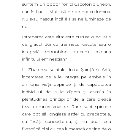
suntem un popor fonic! Cacofonic uneori,
dar, în fine … Mai lasă-ne pe noi cu lumina.
Nu s-au născut încă ăia să ne lumineze pe
noi!
Întrebarea este alta: este cultura o ecuaţie
de gradul doi cu trei necunoscute sau o
integrală monobloc precum coloana
infinitului eminescian?
L: Zbaterea spiritului între Ştiinţă şi Artă,
încercarea de a le integra pe ambele în
armonia vieţii depinde şi de capacitatea
individului de a le digera şi asimila în
plenitudinea principiilor de la care pleacă
teza domniei voastre. Rare sunt spiritele
care pot să jongleze astfel cu preceptele,
cu însăşi cunoaşterea, şi nu doar cea
filozofică ci şi cu cea lumească ce ţine de o