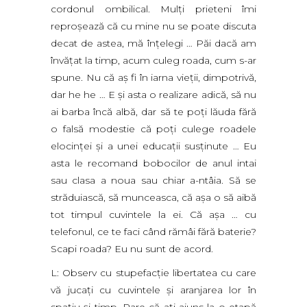
cordonul ombilical. Mulţi prieteni îmi
reproşează că cu mine nu se poate discuta
decat de astea, mă înţelegi … Păi dacă am
învăţat la timp, acum culeg roada, cum s-ar
spune. Nu că aş fi în iarna vieţii, dimpotrivă,
dar he he … E şi asta o realizare adică, să nu
ai barba încă albă, dar să te poţi lăuda fără
o falsă modestie că poţi culege roadele
elocinţei şi a unei educaţii susţinute … Eu
asta le recomand bobocilor de anul intai
sau clasa a noua sau chiar a-ntâia. Să se
străduiască, să munceasca, că aşa o să aibă
tot timpul cuvintele la ei. Că aşa … cu
telefonul, ce te faci când rămâi fără baterie?
Scapi roada? Eu nu sunt de acord.
L: Observ cu stupefacţie libertatea cu care
vă jucaţi cu cuvintele şi aranjarea lor în