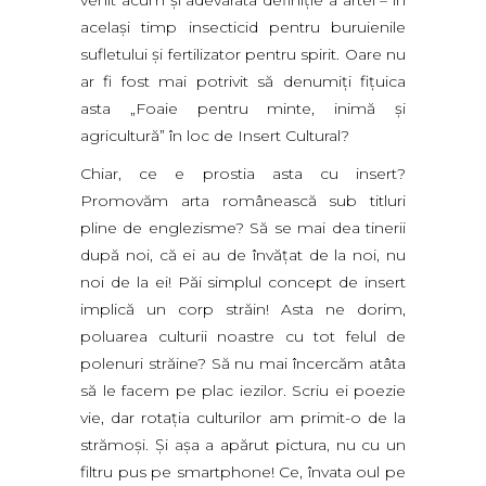
venit acum şi adevarata definiţie a artei – în
acelaşi timp insecticid pentru buruienile
sufletului şi fertilizator pentru spirit. Oare nu
ar fi fost mai potrivit să denumiţi fiţuica
asta „Foaie pentru minte, inimă şi
agricultură” în loc de Insert Cultural?
Chiar, ce e prostia asta cu insert?
Promovăm arta românească sub titluri
pline de englezisme? Să se mai dea tinerii
după noi, că ei au de învăţat de la noi, nu
noi de la ei! Păi simplul concept de insert
implică un corp străin! Asta ne dorim,
poluarea culturii noastre cu tot felul de
polenuri străine? Să nu mai încercăm atâta
să le facem pe plac iezilor. Scriu ei poezie
vie, dar rotaţia culturilor am primit-o de la
strămoşi. Şi aşa a apărut pictura, nu cu un
filtru pus pe smartphone! Ce, învata oul pe