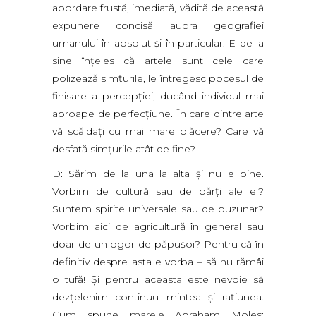
abordare frustă, imediată, vădită de această
expunere concisă aupra geografiei
umanului în absolut şi în particular. E de la
sine înţeles că artele sunt cele care
polizează simţurile, le întregesc pocesul de
finisare a percepţiei, ducând individul mai
aproape de perfecţiune. În care dintre arte
vă scăldaţi cu mai mare plăcere? Care vă
desfată simţurile atât de fine?
D: Sărim de la una la alta şi nu e bine.
Vorbim de cultură sau de părţi ale ei?
Suntem spirite universale sau de buzunar?
Vorbim aici de agricultură în general sau
doar de un ogor de păpuşoi? Pentru că în
definitiv despre asta e vorba – să nu rămâi
o tufă! Şi pentru aceasta este nevoie să
dezţelenim continuu mintea şi raţiunea.
Cum spune marele Abraham Moles: