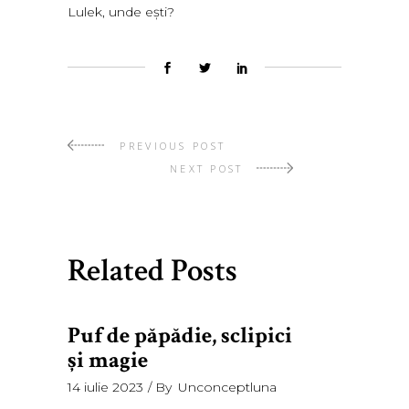
Lulek, unde eşti?
PREVIOUS POST
NEXT POST
Related Posts
Puf de păpădie, sclipici
şi magie
14 iulie 2023
By
Unconceptluna