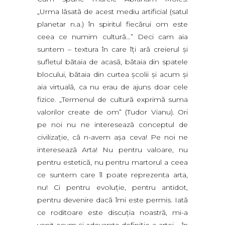
„Urma lăsată de acest mediu artificial (satul
planetar n.a.) în spiritul fiecărui om este
ceea ce numim cultură…” Deci cam aia
suntem – textura în care îţi ară creierul şi
sufletul bătaia de acasă, bătaia din spatele
blocului, bătaia din curtea şcolii şi acum şi
aia virtuală, ca nu erau de ajuns doar cele
fizice. „Termenul de cultură exprimă suma
valorilor create de om” (Tudor Vianu). Ori
pe noi nu ne interesează conceptul de
civilizaţie, că n-avem aşa ceva! Pe noi ne
interesează Arta! Nu pentru valoare, nu
pentru estetică, nu pentru martorul a ceea
ce suntem care îl poate reprezenta arta,
nu! Ci pentru evoluţie, pentru antidot,
pentru devenire dacă îmi este permis. Iată
ce roditoare este discuţia noastră, mi-a