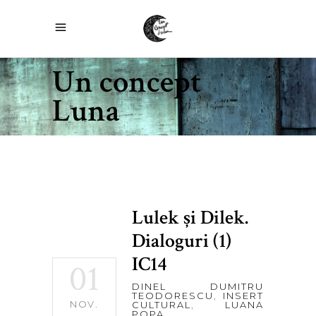
Un concept
Luna
Lulek şi Dilek.
Dialoguri (1)
IC14
01
DINEL DUMITRU
TEODORESCU
,
INSERT
NOV.
CULTURAL
,
LUANA
POPA