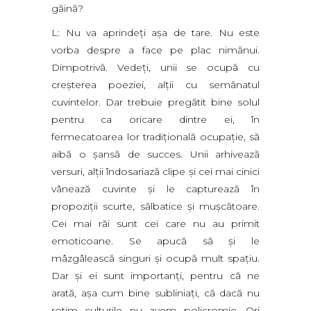
găină?
L: Nu va aprindeţi aşa de tare. Nu este
vorba despre a face pe plac nimănui.
Dimpotrivă. Vedeţi, unii se ocupă cu
creşterea poeziei, alţii cu semănatul
cuvintelor. Dar trebuie pregătit bine solul
pentru ca oricare dintre ei, în
fermecatoarea lor tradiţională ocupaţie, să
aibă o şansă de succes. Unii arhivează
versuri, alţii îndosariază clipe şi cei mai cinici
vânează cuvinte şi le capturează în
propoziţii scurte, sălbatice şi muşcătoare.
Cei mai răi sunt cei care nu au primit
emoticoane. Se apucă să şi le
mâzgâlească singuri şi ocupă mult spaţiu.
Dar şi ei sunt importanţi, pentru că ne
arată, aşa cum bine subliniaţi, că dacă nu
rotim culturile nu avem policromie. Ori