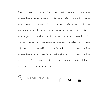
Cel mai greu îmi e să scriu despre
spectacolele care mă emoţionează, care
stârnesc ceva în mine. Poate că e
sentimentul de vulnerabilitate. Şi când
spun/scriu asta, mă refer la momentul în
care deschid această sensibilitate a mea
către ceilalţi. Când construcţia
spectacolului se împleteşte cu construcţia
mea, când povestea lui trece prin filtrul
meu, ceva din mine
READ MORE