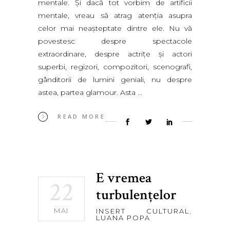
mentale. Şi dacă tot vorbim de artificii
mentale, vreau să atrag atenţia asupra
celor mai neaşteptate dintre ele. Nu vă
povestesc despre spectacole
extraordinare, despre actriţe şi actori
superbi, regizori, compozitori, scenografi,
gânditorii de lumini geniali, nu despre
astea, partea glamour. Asta
READ MORE
E vremea
22
turbulenţelor
MAI
INSERT CULTURAL
,
LUANA POPA