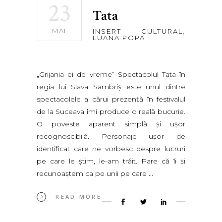
23
Tata
MAI
INSERT CULTURAL
,
LUANA POPA
„Grijania ei de vreme” Spectacolul Tata în
regia lui Slava Sambriş este unul dintre
spectacolele a cărui prezenţă în festivalul
de la Suceava îmi produce o reală bucurie.
O poveste aparent simplă şi uşor
recognoscibilă. Personaje uşor de
identificat care ne vorbesc despre lucruri
pe care le ştim, le-am trăit. Pare că îi şi
recunoaştem ca pe unii pe care
READ MORE