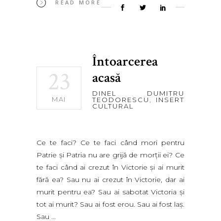
READ MORE
Întoarcerea
23
acasă
DINEL DUMITRU
MAI
TEODORESCU
,
INSERT
CULTURAL
Ce te faci? Ce te faci când mori pentru
Patrie şi Patria nu are grijă de morţii ei? Ce
te faci când ai crezut în Victorie şi ai murit
fără ea? Sau nu ai crezut în Victorie, dar ai
murit pentru ea? Sau ai sabotat Victoria şi
tot ai murit? Sau ai fost erou. Sau ai fost laş.
Sau