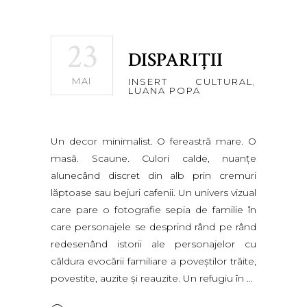
23
DISPARIŢII
MAI
INSERT CULTURAL
,
LUANA POPA
Un decor minimalist. O fereastră mare. O
masă. Scaune. Culori calde, nuanţe
alunecând discret din alb prin cremuri
lăptoase sau bejuri cafenii. Un univers vizual
care pare o fotografie sepia de familie în
care personajele se desprind rând pe rând
redesenând istorii ale personajelor cu
căldura evocării familiare a poveştilor trăite,
povestite, auzite şi reauzite. Un refugiu în