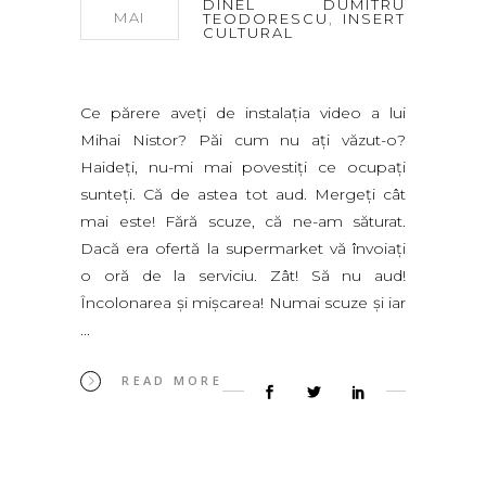
DINEL DUMITRU
MAI
TEODORESCU
,
INSERT
CULTURAL
Ce părere aveți de instalația video a lui
Mihai Nistor? Păi cum nu ați văzut-o?
Haideți, nu-mi mai povestiți ce ocupați
sunteți. Că de astea tot aud. Mergeți cât
mai este! Fără scuze, că ne-am săturat.
Dacă era ofertă la supermarket vă învoiați
o oră de la serviciu. Zât! Să nu aud!
Încolonarea și mișcarea! Numai scuze și iar
READ MORE