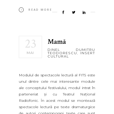
READ MORE
23
Mamă
DINEL DUMITRU
MAI
TEODORESCU
,
INSERT
CULTURAL
Modulul de spectacole lectură al FITS este
unul dintre cele mai interesante module
ale conceptului festivalului, modul intrat în
parteneriat și cu Teatrul Național
Radiofonic. În acest modul se montează
spectacole lectură pe texte dramaturgice
de autori contemporani, texte care sunt