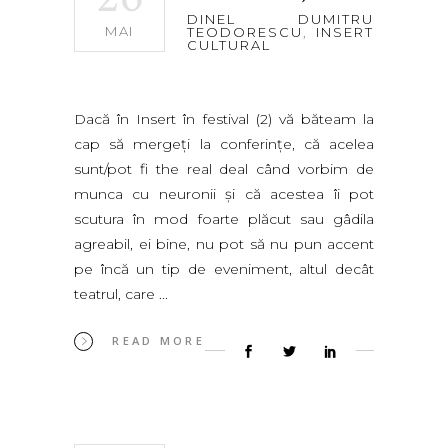
DINEL DUMITRU
MAI
TEODORESCU
,
INSERT
CULTURAL
Dacă în Insert în festival (2) vă băteam la
cap să mergeți la conferințe, că acelea
sunt/pot fi the real deal când vorbim de
munca cu neuronii și că acestea îi pot
scutura în mod foarte plăcut sau gâdila
agreabil, ei bine, nu pot să nu pun accent
pe încă un tip de eveniment, altul decât
teatrul, care
READ MORE