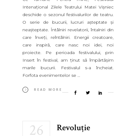
Intenaţional Zilele Teatrului Matei Vişniec
deschide o sezonul festivalurilor de teatru.
O serie de bucurii, lucruri aşteptate şi
neaşteptate. Întâlniri revelatorii, întalniri din
care înveţi, reîntâlniri. Energii creatoare,
care inspiră, care nasc noi idei, noi
proiecte. Pe perioada festivalului, prin
Insert în festival, am ţinut să împărtăşim
marile bucurii. Festivalul s-a încheiat.
Forfota evenimentelor se
READ MORE
26
Revoluție