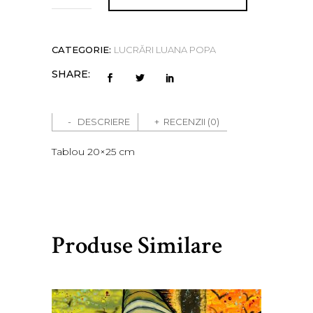
cm
Lib3
quantity
CATEGORIE:
LUCRĂRI LUANA POPA
SHARE:
DESCRIERE
RECENZII (0)
Tablou 20×25 cm
Produse Similare