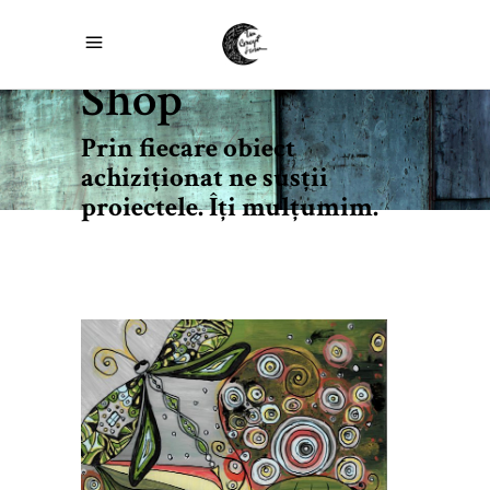
Shop
Prin fiecare obiect
achiziţionat ne susţii
proiectele. Îţi mulţumim.