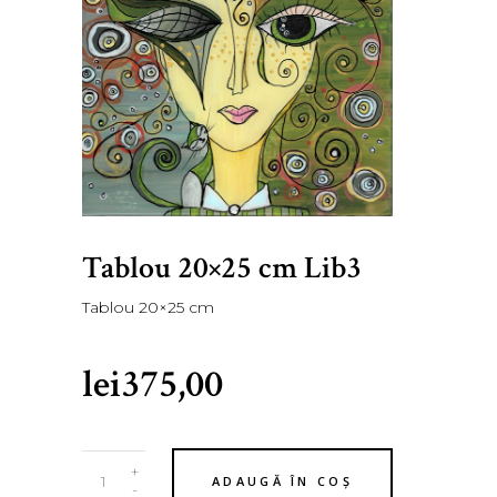
Tablou 20×25 cm Lib3
Tablou 20×25 cm
lei
375,00
Tablou
+
ADAUGĂ ÎN COȘ
20x25
-