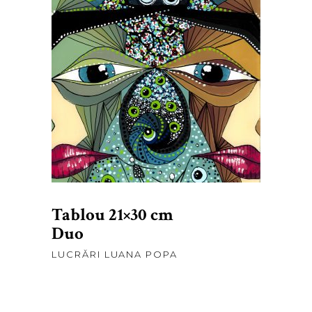
lei
375,00
ADAUGĂ ÎN COȘ
Tablou 21×30 cm
Duo
LUCRĂRI LUANA POPA