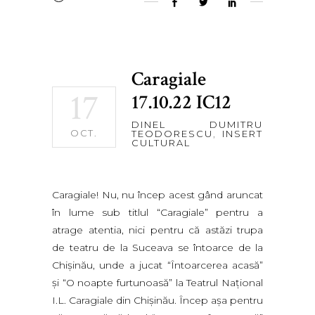
Caragiale
17
17.10.22 IC12
DINEL DUMITRU
OCT.
TEODORESCU
,
INSERT
CULTURAL
Caragiale! Nu, nu încep acest gând aruncat
în lume sub titlul “Caragiale” pentru a
atrage atentia, nici pentru că astăzi trupa
de teatru de la Suceava se întoarce de la
Chişinău, unde a jucat “Întoarcerea acasă”
şi “O noapte furtunoasă” la Teatrul Naţional
I.L. Caragiale din Chişinău. Încep aşa pentru