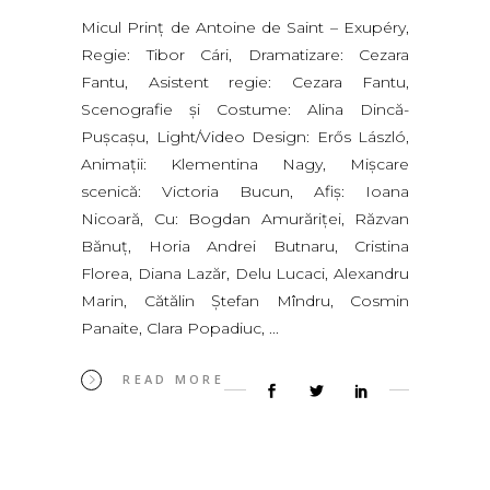
Micul Prinţ de Antoine de Saint – Exupéry,
Regie: Tibor Cári, Dramatizare: Cezara
Fantu, Asistent regie: Cezara Fantu,
Scenografie și Costume: Alina Dincă-
Pușcașu, Light/Video Design: Erős László,
Animații: Klementina Nagy, Mișcare
scenică: Victoria Bucun, Afiș: Ioana
Nicoară, Cu: Bogdan Amurăriței, Răzvan
Bănuț, Horia Andrei Butnaru, Cristina
Florea, Diana Lazăr, Delu Lucaci, Alexandru
Marin, Cătălin Ștefan Mîndru, Cosmin
Panaite, Clara Popadiuc,
READ MORE