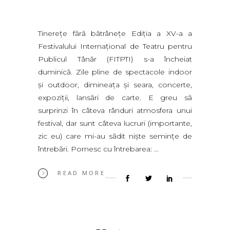
Tinereţe fără bătrâneţe Ediţia a XV-a a
Festivalului Internaţional de Teatru pentru
Publicul Tânăr (FITPTI) s-a încheiat
duminică. Zile pline de spectacole indoor
şi outdoor, dimineaţa şi seara, concerte,
expoziţii, lansări de carte. E greu să
surprinzi în câteva rânduri atmosfera unui
festival, dar sunt câteva lucruri (importante,
zic eu) care mi-au sădit nişte seminţe de
întrebări. Pornesc cu întrebarea:
READ MORE