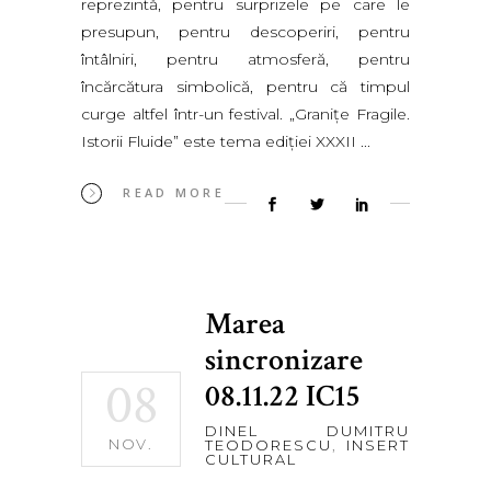
reprezintă, pentru surprizele pe care le
presupun, pentru descoperiri, pentru
întâlniri, pentru atmosferă, pentru
încărcătura simbolică, pentru că timpul
curge altfel într-un festival. „Graniţe Fragile.
Istorii Fluide” este tema ediţiei XXXII
READ MORE
Marea
sincronizare
08
08.11.22 IC15
DINEL DUMITRU
NOV.
TEODORESCU
,
INSERT
CULTURAL