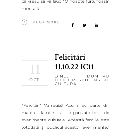
că vreau să vă laud “O noapte furtunoasă”
montată
READ MORE
Felicitări
11
11.10.22 IC11
DINEL DUMITRU
OCT.
TEODORESCU
,
INSERT
CULTURAL
“Felicitări” “Ai reuşit! Acum faci parte din
marea familie a organizatorilor de
evenimente culturale. Această familie este
totodată şi publicul acestor evenimente.”