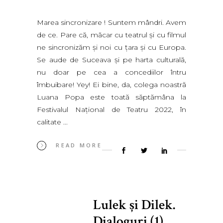
Marea sincronizare ! Suntem mândri. Avem
de ce. Pare că, măcar cu teatrul şi cu filmul
ne sincronizăm şi noi cu ţara şi cu Europa.
Se aude de Suceava şi pe harta culturală,
nu doar pe cea a concediilor întru
îmbuibare! Yey! Ei bine, da, colega noastră
Luana Popa este toată săptămâna la
Festivalul Naţional de Teatru 2022, în
calitate
READ MORE
Lulek şi Dilek.
Dialoguri (1)