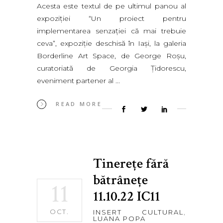
Acesta este textul de pe ultimul panou al
expoziţiei “Un proiect pentru
implementarea senzaţiei că mai trebuie
ceva”, expoziţie deschisă în Iaşi, la galeria
Borderline Art Space, de George Roşu,
curatoriată de Georgia Ţidorescu,
eveniment partener al
READ MORE
Tinereţe fără
bătrâneţe
11
11.10.22 IC11
OCT.
INSERT CULTURAL
,
LUANA POPA