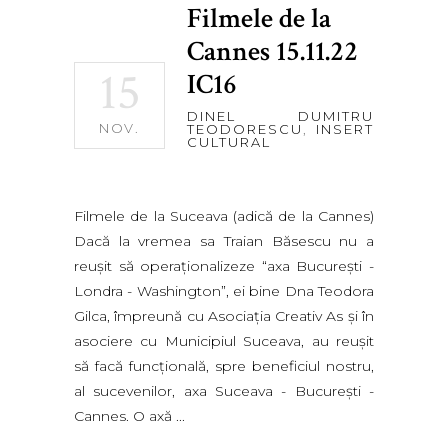
Filmele de la
Cannes 15.11.22
15
IC16
DINEL DUMITRU
NOV.
TEODORESCU
,
INSERT
CULTURAL
Filmele de la Suceava (adică de la Cannes)
Dacă la vremea sa Traian Băsescu nu a
reușit să operaționalizeze “axa București -
Londra - Washington”, ei bine Dna Teodora
Gilca, împreună cu Asociația Creativ As și în
asociere cu Municipiul Suceava, au reușit
să facă funcțională, spre beneficiul nostru,
al sucevenilor, axa Suceava - București -
Cannes. O axă