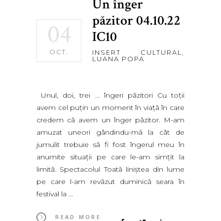
Un înger
păzitor 04.10.22
04
IC10
OCT.
INSERT CULTURAL
,
LUANA POPA
Unul, doi, trei … îngeri păzitori Cu toţii
avem cel puţin un moment în viaţă în care
credem că avem un înger păzitor. M-am
amuzat uneori gândindu-mă la cât de
jumulit trebuie să fi fost îngerul meu în
anumite situaţii pe care le-am simţit la
limită. Spectacolul Toată liniştea din lume
pe care l-am revăzut duminică seara în
festival la
READ MORE