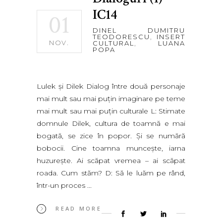
IC14
01
DINEL DUMITRU
TEODORESCU
,
INSERT
NOV.
CULTURAL
,
LUANA
POPA
Lulek şi Dilek Dialog între două personaje
mai mult sau mai puţin imaginare pe teme
mai mult sau mai puţin culturale L: Stimate
domnule Dilek, cultura de toamnă e mai
bogată, se zice în popor. Şi se numără
bobocii. Cine toamna munceşte, iarna
huzureşte. Ai scăpat vremea – ai scăpat
roada. Cum stăm? D: Să le luăm pe rând,
într-un proces
READ MORE