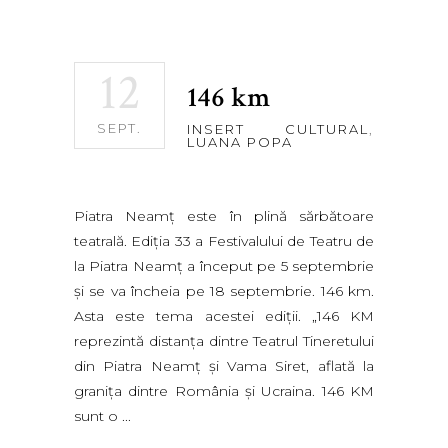
12
146 km
SEPT.
INSERT CULTURAL
,
LUANA POPA
Piatra Neamţ este în plină sărbătoare
teatrală. Ediţia 33 a Festivalului de Teatru de
la Piatra Neamţ a început pe 5 septembrie
şi se va încheia pe 18 septembrie. 146 km.
Asta este tema acestei ediţii. „146 KM
reprezintă distanța dintre Teatrul Tineretului
din Piatra Neamț și Vama Siret, aflată la
granița dintre România și Ucraina. 146 KM
sunt o