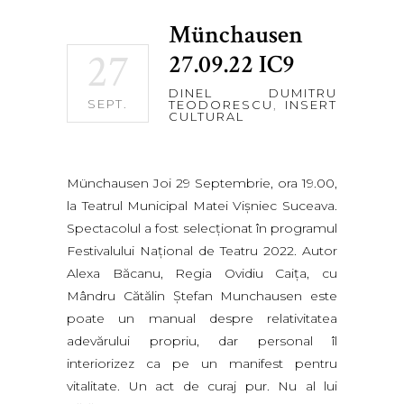
Münchausen
27
27.09.22 IC9
DINEL DUMITRU
SEPT.
TEODORESCU
,
INSERT
CULTURAL
Münchausen Joi 29 Septembrie, ora 19.00,
la Teatrul Municipal Matei Vişniec Suceava.
Spectacolul a fost selecţionat în programul
Festivalului Naţional de Teatru 2022. Autor
Alexa Băcanu, Regia Ovidiu Caiţa, cu
Mândru Cătălin Ştefan Munchausen este
poate un manual despre relativitatea
adevărului propriu, dar personal îl
interiorizez ca pe un manifest pentru
vitalitate. Un act de curaj pur. Nu al lui