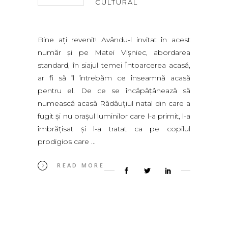
CULTURAL
Bine aţi revenit! Avându-l invitat în acest
număr şi pe Matei Vişniec, abordarea
standard, în siajul temei Întoarcerea acasă,
ar fi să îl întrebăm ce înseamnă acasă
pentru el. De ce se încăpăţânează să
numească acasă Rădăuţiul natal din care a
fugit şi nu oraşul luminilor care l-a primit, l-a
îmbrăţisat şi l-a tratat ca pe copilul
prodigios care
READ MORE