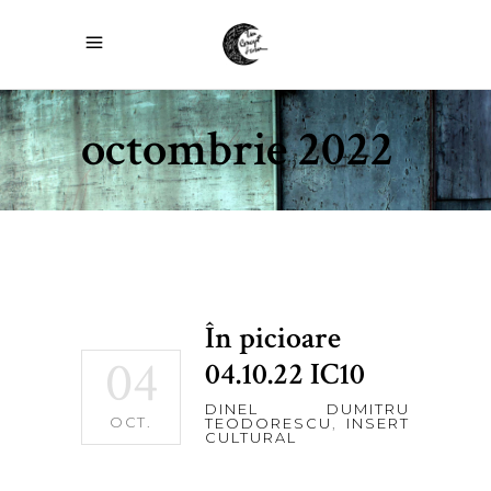
octombrie 2022
În picioare
04
04.10.22 IC10
DINEL DUMITRU
OCT.
TEODORESCU
,
INSERT
CULTURAL