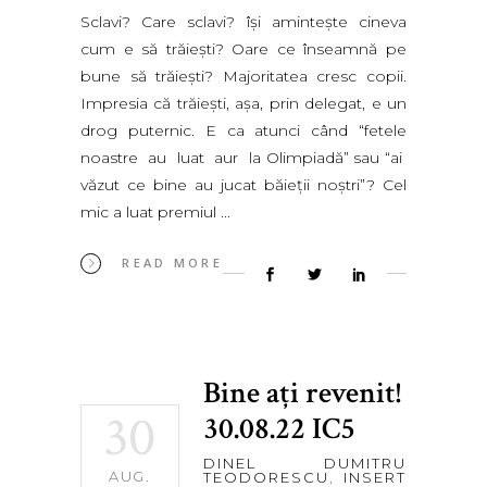
Sclavi? Care sclavi? îşi aminteşte cineva
cum e să trăieşti? Oare ce înseamnă pe
bune să trăieşti? Majoritatea cresc copii.
Impresia că trăieşti, aşa, prin delegat, e un
drog puternic. E ca atunci când “fetele
noastre au luat aur la Olimpiadă” sau “ai
văzut ce bine au jucat băieţii noştri”? Cel
mic a luat premiul
READ MORE
Bine aţi revenit!
30
30.08.22 IC5
DINEL DUMITRU
AUG.
TEODORESCU
,
INSERT