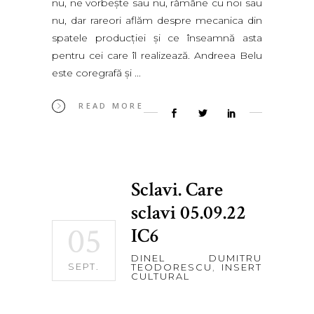
nu, ne vorbeşte sau nu, rămâne cu noi sau
nu, dar rareori aflăm despre mecanica din
spatele producţiei şi ce înseamnă asta
pentru cei care îl realizează. Andreea Belu
este coregrafă și
READ MORE
Sclavi. Care
sclavi 05.09.22
05
IC6
DINEL DUMITRU
SEPT.
TEODORESCU
,
INSERT
CULTURAL