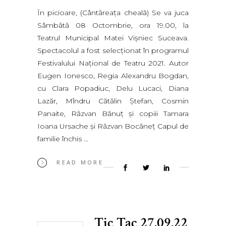
În picioare, (Cântăreaţa cheală) Se va juca
Sâmbătă 08 Octombrie, ora 19.00, la
Teatrul Municipal Matei Vişniec Suceava.
Spectacolul a fost selecţionat în programul
Festivalului Naţional de Teatru 2021. Autor
Eugen Ionesco, Regia Alexandru Bogdan,
cu Clara Popadiuc, Delu Lucaci, Diana
Lazăr, Mîndru Cătălin Ştefan, Cosmin
Panaite, Răzvan Bănuţ şi copiii Tamara
Ioana Ursache şi Răzvan Bocăneţ Capul de
familie închis
READ MORE
Tic Tac 27.09.22