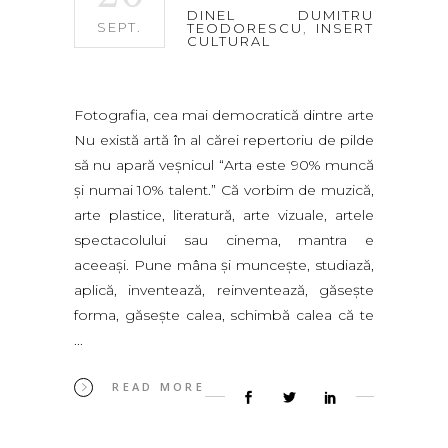
DINEL DUMITRU
SEPT.
TEODORESCU
,
INSERT
CULTURAL
Fotografia, cea mai democratică dintre arte
Nu există artă în al cărei repertoriu de pilde
să nu apară veşnicul “Arta este 90% muncă
şi numai 10% talent.” Că vorbim de muzică,
arte plastice, literatură, arte vizuale, artele
spectacolului sau cinema, mantra e
aceeaşi. Pune mâna şi munceşte, studiază,
aplică, inventează, reinventează, găseşte
forma, găseşte calea, schimbă calea că te
READ MORE