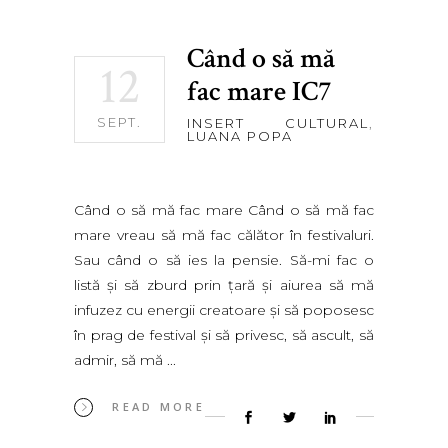
Când o să mă
12
fac mare IC7
SEPT.
INSERT CULTURAL
,
LUANA POPA
Când o să mă fac mare Când o să mă fac
mare vreau să mă fac călător în festivaluri.
Sau când o să ies la pensie. Să-mi fac o
listă şi să zburd prin ţară şi aiurea să mă
infuzez cu energii creatoare şi să poposesc
în prag de festival şi să privesc, să ascult, să
admir, să mă
READ MORE