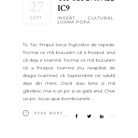
27
IC9
SEPT.
INSERT CULTURAL
,
LUANA POPA
Tic Tac Timpul trece îngrozitor de repede.
Tocmai ce mă bucuram că a început anul
că deja e toamnă. Tocmai ce mă bucuram
că a început toamna (nu neapărat de
dragul toamnei) că Septembrie ne salută
deja din mers. Dacă stau bine şi mă
gândesc, mai e un pic şi se gată anul. Chiar
un pic. Acuşi apar bomboanele
READ MORE